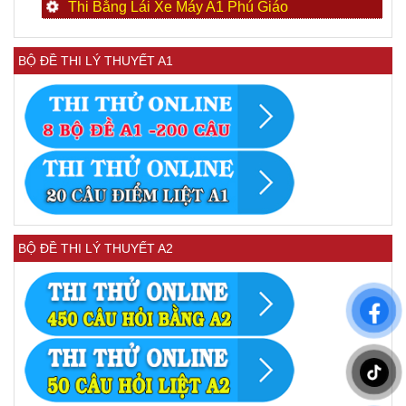
Thi Bằng Lái Xe Máy A1 Phú Giáo
BỘ ĐỀ THI LÝ THUYẾT A1
BỘ ĐỀ THI LÝ THUYẾT A2