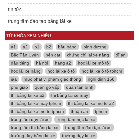
tin tức
trung tâm đào tạo bằng lái xe
TỪ KHÓA XEM NHIỀU
a1
a2
b1
b2
bàu bàng
bình dương
Bắc Tân Uyên
bến cát
chứng chỉ lái xe nâng
dĩ an
dầu tiếng
hà nội
hạng a2
học lái xe mô tô
học lái xe nâng
học lái xe ô tô
học lái xe ô tô tphcm
iaa
mức phạt vi phạm giao thông
nghị định 168
phú giáo
quận gò vấp
quận tân bình
thi bằng lái xe a2
thi bằng lái xe máy
thi bằng lái xe máy tphcm
thi bằng lái xe mô tô a2
thi bằng lái xe mô tô tphcm
thuận an
tphcm
trung tâm dạy lái xe
trung tâm học lái xe
trung tâm thi bằng lái xe
trung tâm đào tạo lái xe
trường dạy bằng lái xe
trường dạy lái xe