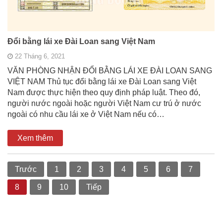
Đổi bằng lái xe Đài Loan sang Việt Nam
22 Tháng 6, 2021
VĂN PHÒNG NHẬN ĐỔI BẰNG LÁI XE ĐÀI LOAN SANG
VIỆT NAM Thủ tục đổi bằng lái xe Đài Loan sang Việt
Nam được thực hiện theo quy định pháp luật. Theo đó,
người nước ngoài hoặc người Việt Nam cư trú ở nước
ngoài có nhu cầu lái xe ở Việt Nam nếu có…
Xem thêm
Trước
1
2
3
4
5
6
7
8
9
10
Tiếp