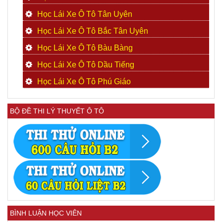
Học Lái Xe Ô Tô Tân Uyên
Học Lái Xe Ô Tô Bắc Tân Uyên
Học Lái Xe Ô Tô Bàu Bàng
Học Lái Xe Ô Tô Dầu Tiếng
Học Lái Xe Ô Tô Phú Giáo
BỘ ĐỀ THI LÝ THUYẾT Ô TÔ
BÌNH LUẬN HỌC VIÊN