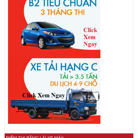
ĐIỂM THI BẰNG LÁI XE MÁY