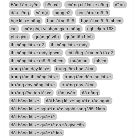
Bắc Tân Uyên
bến cát
chứng chỉ lái xe nâng
dĩ an
dầu tiếng
hà nội
hạng a2
học lái xe mô tô
học lái xe nâng
học lái xe ô tô
học lái xe ô tô tphcm
iaa
mức phạt vi phạm giao thông
nghị định 168
phú giáo
quận gò vấp
quận tân bình
thi bằng lái xe a2
thi bằng lái xe máy
thi bằng lái xe máy tphcm
thi bằng lái xe mô tô a2
thi bằng lái xe mô tô tphcm
thuận an
tphcm
trung tâm dạy lái xe
trung tâm học lái xe
trung tâm thi bằng lái xe
trung tâm đào tạo lái xe
trường dạy bằng lái xe
trường dạy lái xe
trường đào tạo lái xe
tân uyên
đà nẵng
đổi bằng lái xe
đổi bằng lái xe người nước ngoài
đổi bằng lái xe người nước ngoài sang Việt Nam
đổi bằng lái xe quốc tế
đổi bằng lái xe quốc tế do sở gtvt cấp
đổi bằng lái xe quốc tế iaa