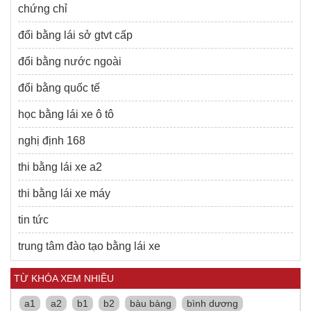
chứng chỉ
đổi bằng lái sở gtvt cấp
đổi bằng nước ngoài
đổi bằng quốc tế
học bằng lái xe ô tô
nghị định 168
thi bằng lái xe a2
thi bằng lái xe máy
tin tức
trung tâm đào tạo bằng lái xe
TỪ KHÓA XEM NHIỀU
a1
a2
b1
b2
bàu bàng
bình dương