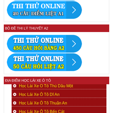
BỘ ĐỀ THI LÝ THUYẾT A2
ĐỊA ĐIỂM HỌC LÁI XE Ô TÔ
Học Lái Xe Ô Tô Thủ Dầu Một
Học Lái Xe Ô Tô Dĩ An
Học Lái Xe Ô Tô Thuận An
Học Lái Xe Ô Tô Bến Cát