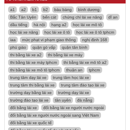
a1
a2
b1
b2
bàu bàng
bình dương
Bắc Tân Uyên
bến cát
chứng chỉ lái xe nâng
dĩ an
dầu tiếng
hà nội
hạng a2
học lái xe mô tô
học lái xe nâng
học lái xe ô tô
học lái xe ô tô tphcm
iaa
mức phạt vi phạm giao thông
nghị định 168
phú giáo
quận gò vấp
quận tân bình
thi bằng lái xe a2
thi bằng lái xe máy
thi bằng lái xe máy tphcm
thi bằng lái xe mô tô a2
thi bằng lái xe mô tô tphcm
thuận an
tphcm
trung tâm dạy lái xe
trung tâm học lái xe
trung tâm thi bằng lái xe
trung tâm đào tạo lái xe
trường dạy bằng lái xe
trường dạy lái xe
trường đào tạo lái xe
tân uyên
đà nẵng
đổi bằng lái xe
đổi bằng lái xe người nước ngoài
đổi bằng lái xe người nước ngoài sang Việt Nam
đổi bằng lái xe quốc tế