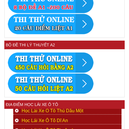
BỘ ĐỀ THI LÝ THUYẾT A2
ĐỊA ĐIỂM HỌC LÁI XE Ô TÔ
Học Lái Xe Ô Tô Thủ Dầu Một
Học Lái Xe Ô Tô Dĩ An