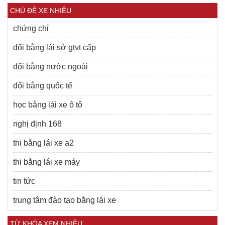
CHỦ ĐỀ XE NHIỀU
chứng chỉ
đổi bằng lái sở gtvt cấp
đổi bằng nước ngoài
đổi bằng quốc tế
học bằng lái xe ô tô
nghị định 168
thi bằng lái xe a2
thi bằng lái xe máy
tin tức
trung tâm đào tạo bằng lái xe
TỪ KHÓA XEM NHIỀU