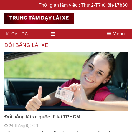
Thời gian làm việc : Thứ 2-T7 từ 8h-17h30
Menu
KHOÁ HỌC
ĐỔI BẰNG LÁI XE
Đổi bằng lái xe quốc tế tại TPHCM
24 Tháng 6, 2021