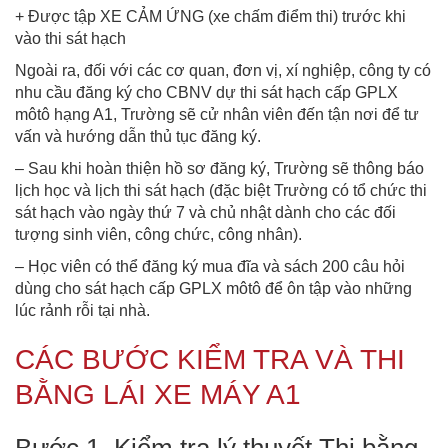
+ Được tập XE CẢM ỨNG (xe chấm điểm thi) trước khi
vào thi sát hạch
Ngoài ra, đối với các cơ quan, đơn vị, xí nghiệp, công ty có
nhu cầu đăng ký cho CBNV dự thi sát hạch cấp GPLX
môtô hạng A1, Trường sẽ cử nhân viên đến tận nơi để tư
vấn và hướng dẫn thủ tục đăng ký.
– Sau khi hoàn thiện hồ sơ đăng ký, Trường sẽ thông báo
lịch học và lịch thi sát hạch (đặc biệt Trường có tổ chức thi
sát hạch vào ngày thứ 7 và chủ nhật dành cho các đối
tượng sinh viên, công chức, công nhân).
– Học viên có thể đăng ký mua đĩa và sách 200 câu hỏi
dùng cho sát hạch cấp GPLX môtô để ôn tập vào những
lúc rảnh rỗi tại nhà.
CÁC BƯỚC KIỂM TRA VÀ THI
BẰNG LÁI XE MÁY A1
Bước 1. Kiểm tra lý thuyết Thi bằng