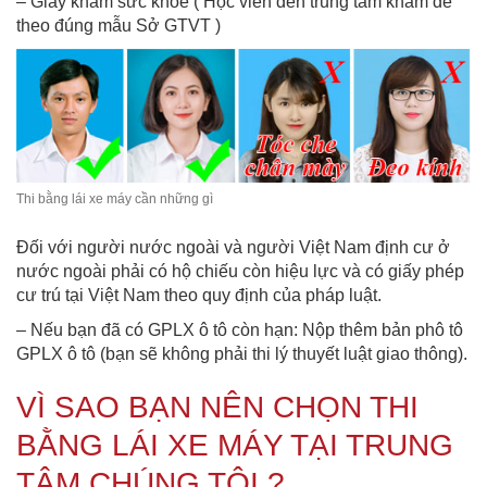
– Giấy khám sức khỏe ( Học viên đến trung tâm khám để
theo đúng mẫu Sở GTVT )
Thi bằng lái xe máy cần những gì
Đối với người nước ngoài và người Việt Nam định cư ở
nước ngoài phải có hộ chiếu còn hiệu lực và có giấy phép
cư trú tại Việt Nam theo quy định của pháp luật.
– Nếu bạn đã có GPLX ô tô còn hạn: Nộp thêm bản phô tô
GPLX ô tô (bạn sẽ không phải thi lý thuyết luật giao thông).
VÌ SAO BẠN NÊN CHỌN THI
BẰNG LÁI XE MÁY TẠI TRUNG
TÂM CHÚNG TÔI ?