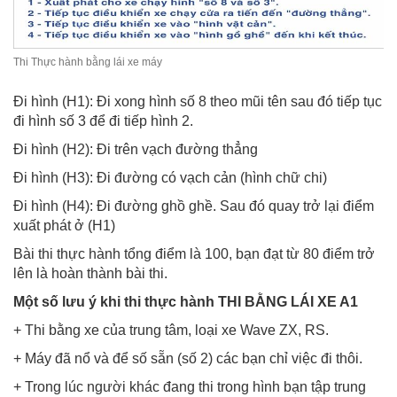
Thi Thực hành bằng lái xe máy
Đi hình (H1): Đi xong hình số 8 theo mũi tên sau đó tiếp tục
đi hình số 3 để đi tiếp hình 2.
Đi hình (H2): Đi trên vạch đường thẳng
Đi hình (H3): Đi đường có vạch cản (hình chữ chi)
Đi hình (H4): Đi đường ghồ ghề. Sau đó quay trở lại điểm
xuất phát ở (H1)
Bài thi thực hành tổng điểm là 100, bạn đạt từ 80 điểm trở
lên là hoàn thành bài thi.
Một số lưu ý khi thi thực hành THI BẰNG LÁI XE A1
+ Thi bằng xe của trung tâm, loại xe Wave ZX, RS.
+ Máy đã nổ và để số sẵn (số 2) các bạn chỉ việc đi thôi.
+ Trong lúc người khác đang thi trong hình bạn tập trung