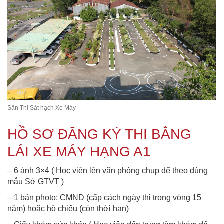
Sân Thi Sát hạch Xe Máy
HỒ SƠ ĐĂNG KÝ THI BẰNG
LÁI XE MÁY HẠNG A1
– 6 ảnh 3×4 ( Học viên lên văn phòng chụp để theo đúng
mẫu Sở GTVT )
– 1 bản photo: CMND (cấp cách ngày thi trong vòng 15
năm) hoặc hộ chiếu (còn thời hạn)