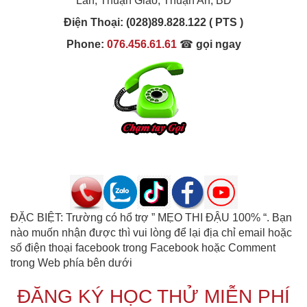
Lân, Thuận Giao, Thuận An, BD
Điện Thoại:
(028)89.828.122 ( PTS )
Phone:
076.456.61.61
☎
gọi ngay
ĐẶC BIỆT: Trường có hổ trợ ” MẸO THI ĐẬU 100% “. Bạn
nào muốn nhận được thì vui lòng để lại địa chỉ email hoặc
số điện thoại facebook trong Facebook hoặc Comment
trong Web phía bên dưới
ĐĂNG KÝ HỌC THỬ MIỄN PHÍ