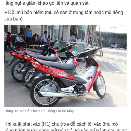
lắng nghe giám khảo gọi tên và quan sát.
+ Đội mũ bảo hiểm (mũ có sẵn ở trung tâm hoặc mũ riêng
của bạn)
Dòng Xe Thi Sát Hạch Thi Bằng Lái Xe Máy
Khi xuất phát vào (H1) chú ý xe đỗ cách lối vào 3m, mở
rộng bánh trước sang hết bên trái lối vào để bánh sau đi lọt