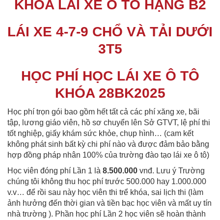
KHÓA LÁI XE Ô TÔ HẠNG B2
LÁI XE 4-7-9 CHỔ VÀ TẢI DƯỚI
3T5
HỌC PHÍ HỌC LÁI XE Ô TÔ
KHÓA 28BK2025
Học phí trọn gói bao gồm hết tất cả các phí xăng xe, bãi
tập, lương giáo viên, hồ sơ chuyển lên Sở GTVT, lệ phí thi
tốt nghiệp, giấy khám sức khỏe, chụp hình… (cam kết
không phát sinh bất kỳ chi phí nào và được đảm bảo bằng
hợp đồng pháp nhân 100% của trường đào tạo lái xe ô tô)
Học viên đóng phí Lần 1 là
8.500.000
vnđ. Lưu ý Trường
chúng tôi không thu học phí trước 500.000 hay 1.000.000
v.v… để rồi sau này học viên thi trể khóa, sai lịch thi (làm
ảnh hưởng đến thời gian và tiền bạc học viên và mất uy tín
nhà trường ). Phần học phí Lần 2 học viên sẽ hoàn thành