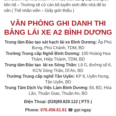
liên hệ – Trường sẽ cử cán bộ tuyển sinh đến nhà để tư
vấn ( Thể nhân viên – Giấy giới thiệu )
VĂN PHÒNG GHI DANH THI
BẰNG LÁI XE A2 BÌNH DƯƠNG
Trung tâm Đào tạo sát hạch lái xe Bình Dương
:
Ấp Phú
Bưng, Phú Chánh, TDM, BD
Trường Trung cấp Nghề Bình Dương
:
100 Hoàng Hoa
Thám, Hiệp Thành, TDM, BD
Trung tâm Đào tạo lái xe Sóng Thần
:
Lô G, đường số 6,
KCN Sóng Thần, Dĩ An, BD
Trường Trung cấp nghề Tân Uyên
:
KP 6, Uyên Hưng,
Tân Uyên, BD
Trung Tâm Dịch Vụ Việc Làm Bình Dương:
ĐL BD, Hòa
Lân, Thuận Giao, Thuận An, BD
Điện Thoại:
(028)89.828.122 ( PTS )
Phone:
076.456.61.61
☎
gọi ngay