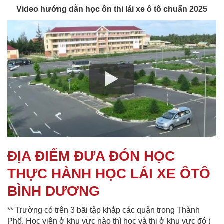
Video hướng dẫn học ôn thi lái xe ô tô chuẩn 2025
ĐỊA ĐIỂM ĐƯA ĐÓN HỌC
THỰC HÀNH HỌC LÁI XE ÔTÔ
BÌNH DƯƠNG
** Trường có trên 3 bãi tập khắp các quận trong Thành
Phố, Học viên ở khu vực nào thì học và thi ở khu vực đó (