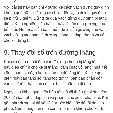
Với bài thi này bạn chí ý dừng xe cách vạch dừng quy định
không quá 50cm. Dừng xe chưa đến vạch dừng quy định
sẽ bị trừ 5 điểm. Dừng xe quá vạch dừng quy định bị trừ 5
điểm. Kinh nghiệm của bài thi này là căn qua gương phụ
bên trái. Nếu mắt của bạn, mép dưới của gương phụ và
vạch dừng tạo thành 1 đường thẳng thì đạp phanh và côn
cho xe dừng lại.
9. Thay đổi số trên đường thẳng
Khi xe của bạn bắt đầu vào đường chuẩn bị tăng tốc thì
hãy điều chỉnh cho xe đi thẳng, cầm chắc vô lăng, nhả hết
côn, phanh và đạp từ từ chân ga để tăng tốc. Khi xe qua
biển “bắt đầu tăng số, tăng tốc độ” thì bạn đạp chân côn
vào số 2 rồi nhả chân côn ra, lại tì chân ga đi tiếp.
Ngay sau khi đi qua biển báo tốc độ tối thiểu phải đạt trên
20km/h bạn phải đạp côn và phanh cho xe đi chậm lại. Khi
gần như dừng lại thì về số 1 trước biển tốc độ tối đa cho
phép. Cuối cùng bạn nhả côn từ từ điều khiển cho xe đi