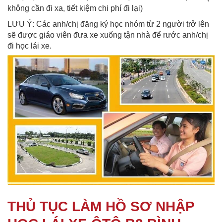
không cần đi xa, tiết kiệm chi phí đi lại)
LƯU Ý: Các anh/chị đăng ký học nhóm từ 2 người trở lên
sẽ được giáo viên đưa xe xuống tận nhà để rước anh/chị
đi học lái xe.
THỦ TỤC LÀM HỒ SƠ NHẬP