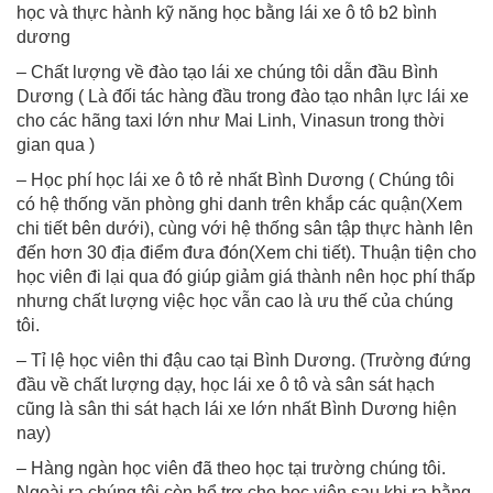
học và thực hành kỹ năng học bằng lái xe ô tô b2 bình
dương
– Chất lượng về đào tạo lái xe chúng tôi dẫn đầu Bình
Dương ( Là đối tác hàng đầu trong đào tạo nhân lực lái xe
cho các hãng taxi lớn như Mai Linh, Vinasun trong thời
gian qua )
– Học phí học lái xe ô tô rẻ nhất Bình Dương ( Chúng tôi
có hệ thống văn phòng ghi danh trên khắp các quận(Xem
chi tiết bên dưới), cùng với hệ thống sân tập thực hành lên
đến hơn 30 địa điểm đưa đón(Xem chi tiết). Thuận tiện cho
học viên đi lại qua đó giúp giảm giá thành nên học phí thấp
nhưng chất lượng việc học vẫn cao là ưu thế của chúng
tôi.
– Tỉ lệ học viên thi đậu cao tại Bình Dương. (Trường đứng
đầu về chất lượng dạy, học lái xe ô tô và sân sát hạch
cũng là sân thi sát hạch lái xe lớn nhất Bình Dương hiện
nay)
– Hàng ngàn học viên đã theo học tại trường chúng tôi.
Ngoài ra chúng tôi còn hổ trợ cho học viên sau khi ra bằng