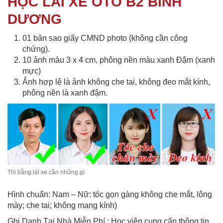
HỌC LÁI XE ÔTÔ B2 BÌNH
DƯƠNG
01 bản sao giấy CMND photo (không cần công
chứng).
10 ảnh màu 3 x 4 cm, phông nền màu xanh Đậm (xanh
mực)
Ảnh hợp lệ là ảnh không che tai, không đeo mắt kính,
phông nền là xanh đậm.
Thi bằng lái xe cần những gì
Hình chuẩn: Nam – Nữ: tóc gọn gàng không che mắt, lông
mày; che tai; không mang kính)
Ghi Danh Tại Nhà Miễn Phí : Học viên cung cấp thông tin