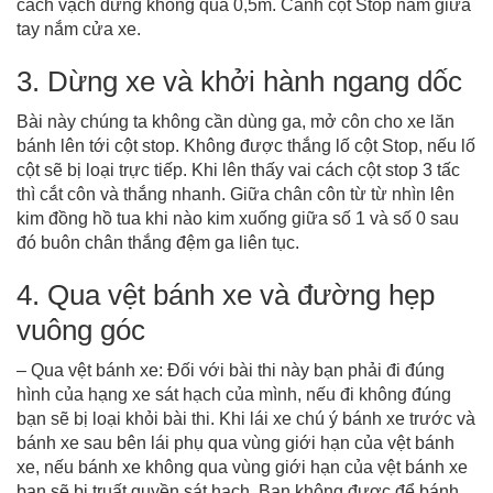
cách vạch dừng không quá 0,5m. Canh cột Stop nằm giữa
tay nắm cửa xe.
3. Dừng xe và khởi hành ngang dốc
Bài này chúng ta không cần dùng ga, mở côn cho xe lăn
bánh lên tới cột stop. Không được thắng lố cột Stop, nếu lố
cột sẽ bị loại trực tiếp. Khi lên thấy vai cách cột stop 3 tấc
thì cắt côn và thắng nhanh. Giữa chân côn từ từ nhìn lên
kim đồng hồ tua khi nào kim xuống giữa số 1 và số 0 sau
đó buôn chân thắng đệm ga liên tục.
4. Qua vệt bánh xe và đường hẹp
vuông góc
– Qua vệt bánh xe: Đối với bài thi này bạn phải đi đúng
hình của hạng xe sát hạch của mình, nếu đi không đúng
bạn sẽ bị loại khỏi bài thi. Khi lái xe chú ý bánh xe trước và
bánh xe sau bên lái phụ qua vùng giới hạn của vệt bánh
xe, nếu bánh xe không qua vùng giới hạn của vệt bánh xe
bạn sẽ bị truất quyền sát hạch. Bạn không được để bánh