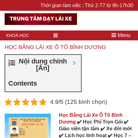
Thời gian làm việc : Thứ 2-T7 từ 8h-17h30
Menu
KHOÁ HỌC
HỌC BẰNG LÁI XE Ô TÔ BÌNH DƯƠNG
Nội dung chính
[
Ẩn
]
Contents
4.9/5 (125 bình chọn)
Học Bằng Lái Xe Ô Tô Bình
Dương
✔️ Học Phí Trọn Gói ✔️
Giáo viên tận tâm ✔️ Xe đời mới
✔️ Lịch học linh hoạt ✔️ Học 7 –