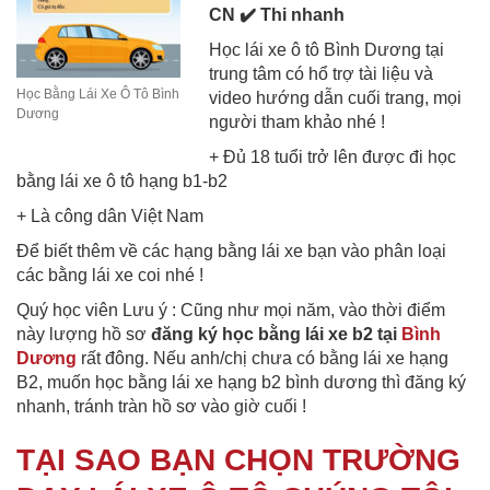
CN ✔️ Thi nhanh
Học lái xe ô tô Bình Dương tại
trung tâm có hổ trợ tài liệu và
Học Bằng Lái Xe Ô Tô Bình
video hướng dẫn cuối trang, mọi
Dương
người tham khảo nhé !
+ Đủ 18 tuổi trở lên được đi học
bằng lái xe ô tô hạng b1-b2
+ Là công dân Việt Nam
Để biết thêm về các hạng bằng lái xe bạn vào phân loại
các bằng lái xe coi nhé !
Quý học viên Lưu ý : Cũng như mọi năm, vào thời điểm
này lượng hồ sơ
đăng ký học bằng lái xe b2 tại
Bình
Dương
rất đông. Nếu anh/chị chưa có bằng lái xe hạng
B2, muốn học bằng lái xe hạng b2 bình dương thì đăng ký
nhanh, tránh tràn hồ sơ vào giờ cuối !
TẠI SAO BẠN CHỌN TRƯỜNG