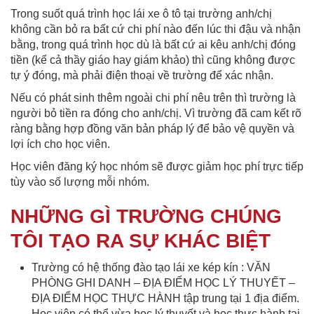
Trong suốt quá trình học lái xe ô tô tại trường anh/chị
không cần bỏ ra bất cứ chi phí nào đến lúc thi đậu và nhận
bằng, trong quá trình học dù là bất cứ ai kêu anh/chị đóng
tiền (kể cả thầy giáo hay giám khảo) thì cũng không được
tự ý đóng, mà phải điện thoại về trường để xác nhận.
Nếu có phát sinh thêm ngoài chi phí nêu trên thì trường là
người bỏ tiền ra đóng cho anh/chị. Vì trường đã cam kết rõ
ràng bằng hợp đồng văn bản pháp lý để bảo vệ quyền và
lợi ích cho học viên.
Học viên đăng ký học nhóm sẽ được giảm học phí trực tiếp
tùy vào số lượng mỗi nhóm.
NHỮNG GÌ TRƯỜNG CHÚNG
TÔI TẠO RA SỰ KHÁC BIỆT
Trường có hệ thống đào tạo lái xe kép kín : VĂN
PHÒNG GHI DANH – ĐỊA ĐIỂM HỌC LÝ THUYẾT –
ĐỊA ĐIỂM HỌC THỰC HÀNH tập trung tại 1 địa điểm.
Học viên có thể vừa học lý thuyết và học thực hành tại