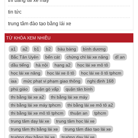
thi bằng lái xe máy
tin tức
trung tâm đào tạo bằng lái xe
TỪ KHÓA XEM NHIỀU
a1
a2
b1
b2
bàu bàng
bình dương
Bắc Tân Uyên
bến cát
chứng chỉ lái xe nâng
dĩ an
dầu tiếng
hà nội
hạng a2
học lái xe mô tô
học lái xe nâng
học lái xe ô tô
học lái xe ô tô tphcm
iaa
mức phạt vi phạm giao thông
nghị định 168
phú giáo
quận gò vấp
quận tân bình
thi bằng lái xe a2
thi bằng lái xe máy
thi bằng lái xe máy tphcm
thi bằng lái xe mô tô a2
thi bằng lái xe mô tô tphcm
thuận an
tphcm
trung tâm dạy lái xe
trung tâm học lái xe
trung tâm thi bằng lái xe
trung tâm đào tạo lái xe
trường dạy bằng lái xe
trường dạy lái xe