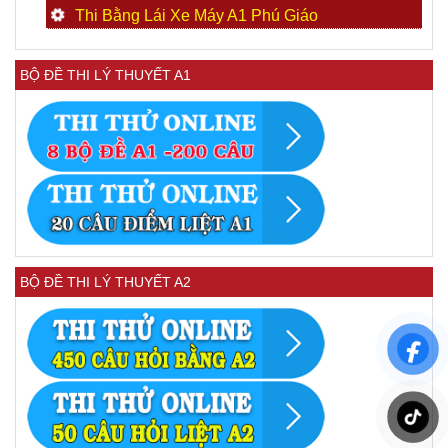
Thi Bằng Lái Xe Máy A1 Phú Giáo
BỘ ĐỀ THI LÝ THUYẾT A1
BỘ ĐỀ THI LÝ THUYẾT A2