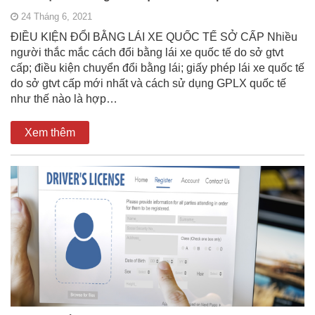
24 Tháng 6, 2021
ĐIỀU KIỆN ĐỔI BẰNG LÁI XE QUỐC TẾ SỞ CẤP Nhiều
người thắc mắc cách đổi bằng lái xe quốc tế do sở gtvt
cấp; điều kiện chuyển đổi bằng lái; giấy phép lái xe quốc tế
do sở gtvt cấp mới nhất và cách sử dụng GPLX quốc tế
như thế nào là hợp…
Xem thêm