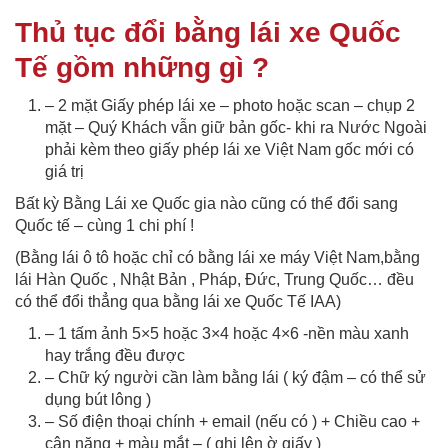
Thủ tục đổi bằng lái xe Quốc
Tế gồm những gì ?
– 2 mặt Giấy phép lái xe – photo hoặc scan – chụp 2
mặt – Quý Khách vẫn giữ bản gốc- khi ra Nước Ngoài
phải kèm theo giấy phép lái xe Việt Nam gốc mới có
giá trị
Bất kỳ Bằng Lái xe Quốc gia nào cũng có thể đổi sang
Quốc tế – cùng 1 chi phí !
(Bằng lái ô tô hoặc chỉ có bằng lái xe máy Việt Nam,bằng
lái Hàn Quốc , Nhật Bản , Pháp, Đức, Trung Quốc… đều
có thể đổi thẳng qua bằng lái xe Quốc Tế IAA)
– 1 tấm ảnh 5×5 hoặc 3×4 hoặc 4×6 -nền màu xanh
hay trắng đều được
– Chữ ký người cần làm bằng lái ( ký đậm – có thể sử
dụng bút lông )
– Số điện thoại chính + email (nếu có ) + Chiều cao +
cân nặng + màu mắt – ( ghi lên ờ giấy )