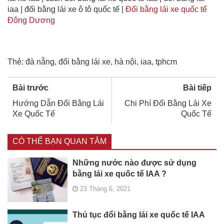
iaa | đổi bằng lái xe ô tô quốc tế |
Đổi bằng lái xe quốc tế
Đông Dương
Thẻ:
đà nẵng
,
đổi bằng lái xe
,
hà nội
,
iaa
,
tphcm
Bài trước
Bài tiếp
Hướng Dẫn Đổi Bằng Lái
Chi Phí Đổi Bằng Lái Xe
Xe Quốc Tế
Quốc Tế
CÓ THỂ BẠN QUAN TÂM
Những nước nào được sử dụng
bằng lái xe quốc tế IAA ?
23 Tháng 6, 2021
Thủ tục đổi bằng lái xe quốc tế IAA