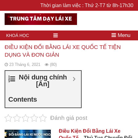
Thời gian làm việc : Thứ 2-T7 từ 8h-17h30
Menu
KHOÁ HỌC
ĐIỀU KIỆN ĐỔI BẰNG LÁI XE QUỐC TẾ TIỆN
DỤNG VÀ ĐƠN GIẢN
23 Tháng 6, 2021
(80)
Nội dung chính
[
Ẩn
]
Contents
Đánh giá post
Điều Kiện Đổi Bằng Lái Xe
Quốc Tế
– Thủ Tục Chuyển Đổi