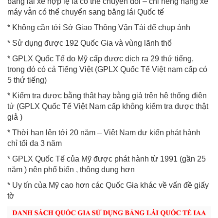
bằng lái xe hợp lệ là có thể chuyển đổi – chỉ riêng hạng xe
máy vẫn có thể chuyển sang bằng lái Quốc tế
* Không cần tới Sở Giao Thông Vận Tải để chụp ảnh
* Sử dụng được 192 Quốc Gia và vùng lãnh thổ
* GPLX Quốc Tế do Mỹ cấp được dịch ra 29 thứ tiếng,
trong đó có cả Tiếng Việt (GPLX Quốc Tế Việt nam cấp có
5 thứ tiếng)
* Kiểm tra được bằng thật hay bằng giả trên hệ thống điện
tử (GPLX Quốc Tế Việt Nam cấp không kiểm tra được thật
giả )
* Thời hạn lên tới 20 năm – Việt Nam dự kiến phát hành
chỉ tối đa 3 năm
* GPLX Quốc Tế của Mỹ được phát hành từ 1991 (gần 25
năm ) nên phổ biến , thông dụng hơn
* Uy tín của Mỹ cao hơn các Quốc Gia khác về vấn đề giấy
tờ