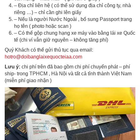
– Địa chỉ liên hệ ( có thể sử dụng địa chỉ công ty, nhà
riêng …) – chỉ cần ghi lên giấy
– Nếu là người Nước Ngoài , bổ sung Passport trang
họ tên ( photo hoặc scan )
– Có thể gộp chung hạng xe máy vào bằng lái xe Quốc
tế (chi ví vẫn giữ nguyên – không tăng phí)
Quý Khách có thể gửi thủ tục qua email:
hotro@doibanglaixequocteiaa.com
Lưu ý:
chi phí trên đã bao gồm chi phí chuyển phát – phí
ship- trong TPHCM , Hà Nội và tất cả tỉnh thành Việt Nam
(miễn phí giao nhận )