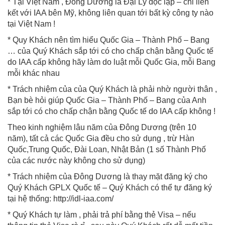
* Tại Việt Nam , Đông Dương là Đại Lý độc lập – chỉ liên
kết với IAA bên Mỹ, không liên quan tới bất kỳ công ty nào
tại Việt Nam !
* Quy Khách nên tìm hiểu Quốc Gia – Thành Phố – Bang
… của Quý Khách sắp tới có cho chấp chận bằng Quốc tế
do IAA cấp không hãy làm do luật mỗi Quốc Gia, mỗi Bang
mỗi khác nhau
* Trách nhiệm của của Quý Khách là phải nhờ người thân ,
Bạn bè hỏi giúp Quốc Gia – Thành Phố – Bang của Anh
sắp tới có cho chấp chận bằng Quốc tế do IAA cấp không !
Theo kinh nghiệm lâu năm của Đông Dương (trên 10
năm), tất cả các Quốc Gia đều cho sử dụng , trừ Hàn
Quốc,Trung Quốc, Đài Loan, Nhật Bản (1 số Thành Phố
của các nước này không cho sử dụng)
* Trách nhiệm của Đông Dương là thay mặt đăng ký cho
Quý Khách GPLX Quốc tế – Quý Khách có thể tự đăng ký
tại hệ thống: http://idl-iaa.com/
* Quý Khách tự làm , phải trả phí bằng thẻ Visa – nếu