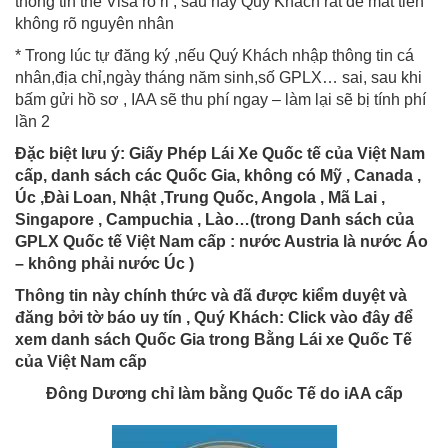
thông tin thẻ Visa rò rỉ , sau này Quý Khách rất dễ mất tiền
không rõ nguyên nhân
* Trong lúc tự đăng ký ,nếu Quý Khách nhập thông tin cá
nhân,địa chỉ,ngày tháng năm sinh,số GPLX… sai, sau khi
bấm gửi hồ sơ , IAA sẽ thu phí ngay – làm lại sẽ bị tính phí
lần 2
Đặc biệt lưu ý: Giấy Phép Lái Xe Quốc tế của Việt Nam
cấp, danh sách các Quốc Gia, không có Mỹ , Canada ,
Úc ,Đài Loan, Nhật ,Trung Quốc, Angola , Mã Lai ,
Singapore , Campuchia , Lào…(trong Danh sách của
GPLX Quốc tế Việt Nam cấp : nước Austria là nước Áo
– không phải nước Úc )
Thông tin này chính thức và đã được kiểm duyệt và
đăng bởi tờ báo uy tín , Quý Khách: Click vào đây để
xem danh sách Quốc Gia trong Bằng Lái xe Quốc Tế
của Việt Nam cấp
Đông Dương chỉ làm bằng Quốc Tế do iAA cấp