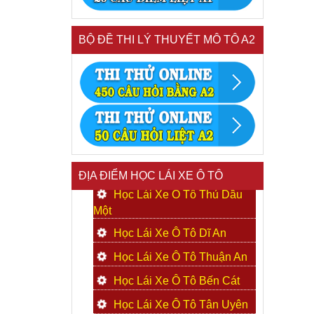
BỘ ĐỀ THI LÝ THUYẾT MÔ TÔ A2
ĐỊA ĐIỂM HỌC LÁI XE Ô TÔ
Học Lái Xe Ô Tô Thủ Dầu
Một
Học Lái Xe Ô Tô Dĩ An
Học Lái Xe Ô Tô Thuận An
Học Lái Xe Ô Tô Bến Cát
Học Lái Xe Ô Tô Tân Uyên