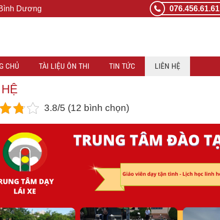
 Bình Dương
076.456.61.61
G CHỦ
TÀI LIỆU ÔN THI
TIN TỨC
LIÊN HỆ
 HỆ
3.8/5 (12 bình chọn)