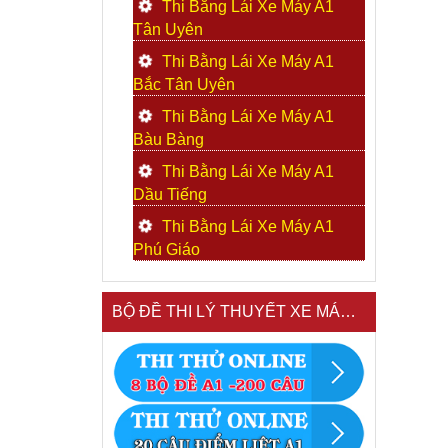
Thi Bằng Lái Xe Máy A1
Tân Uyên
Thi Bằng Lái Xe Máy A1
Bắc Tân Uyên
Thi Bằng Lái Xe Máy A1
Bàu Bàng
Thi Bằng Lái Xe Máy A1
Dầu Tiếng
Thi Bằng Lái Xe Máy A1
Phú Giáo
BỘ ĐỀ THI LÝ THUYẾT XE MÁY A1