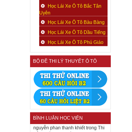
Học Lái Xe Ô Tô Bắc Tân
Uyên
Học Lái Xe Ô Tô Bàu Bàng
Học Lái Xe Ô Tô Dầu Tiếng
Học Lái Xe Ô Tô Phú Giáo
BỘ ĐỀ THI LÝ THUYẾT Ô TÔ
BÌNH LUẬN HỌC VIÊN
nguyễn phan thanh khiết
trong
Thi