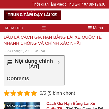
Thời gian làm việc : Thứ 2-T7 từ 8h-17h30
Menu
KHOÁ HỌC
ĐÂU LÀ CÁCH GIA HẠN BẰNG LÁI XE QUỐC TẾ
NHANH CHÓNG VÀ CHÍNH XÁC NHẤT
23 Tháng 6, 2021
(74)
Nội dung chính
[
Ẩn
]
Contents
5/5 (5 bình chọn)
Cách Gia Hạn Bằng Lái Xe
Quốc Tế
– Thủ Tục Chuyển Đổi