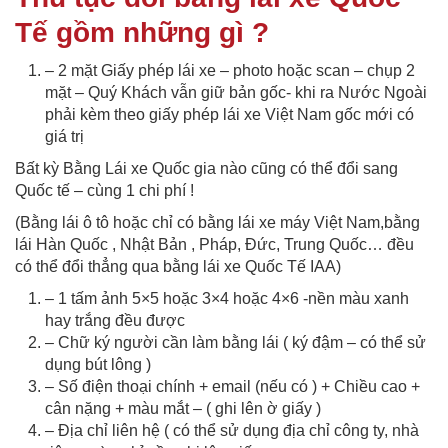
Tế gồm những gì ?
– 2 mặt Giấy phép lái xe – photo hoặc scan – chụp 2
mặt – Quý Khách vẫn giữ bản gốc- khi ra Nước Ngoài
phải kèm theo giấy phép lái xe Việt Nam gốc mới có
giá trị
Bất kỳ Bằng Lái xe Quốc gia nào cũng có thể đổi sang
Quốc tế – cùng 1 chi phí !
(Bằng lái ô tô hoặc chỉ có bằng lái xe máy Việt Nam,bằng
lái Hàn Quốc , Nhật Bản , Pháp, Đức, Trung Quốc… đều
có thể đổi thẳng qua bằng lái xe Quốc Tế IAA)
– 1 tấm ảnh 5×5 hoặc 3×4 hoặc 4×6 -nền màu xanh
hay trắng đều được
– Chữ ký người cần làm bằng lái ( ký đậm – có thể sử
dụng bút lông )
– Số điện thoại chính + email (nếu có ) + Chiều cao +
cân nặng + màu mắt – ( ghi lên ờ giấy )
– Địa chỉ liên hệ ( có thể sử dụng địa chỉ công ty, nhà