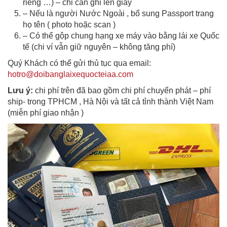
riêng …) – chỉ cần ghi lên giấy
– Nếu là người Nước Ngoài , bổ sung Passport trang
họ tên ( photo hoặc scan )
– Có thể gộp chung hạng xe máy vào bằng lái xe Quốc
tế (chi ví vẫn giữ nguyên – không tăng phí)
Quý Khách có thể gửi thủ tục qua email:
hotro@doibanglaixequocteiaa.com
Lưu ý:
chi phí trên đã bao gồm chi phí chuyển phát – phí
ship- trong TPHCM , Hà Nội và tất cả tỉnh thành Việt Nam
(miễn phí giao nhận )