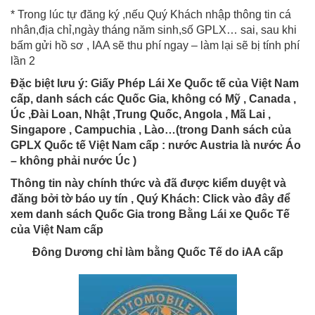
* Trong lúc tự đăng ký ,nếu Quý Khách nhập thông tin cá
nhân,địa chỉ,ngày tháng năm sinh,số GPLX… sai, sau khi
bấm gửi hồ sơ , IAA sẽ thu phí ngay – làm lại sẽ bị tính phí
lần 2
Đặc biệt lưu ý: Giấy Phép Lái Xe Quốc tế của Việt Nam
cấp, danh sách các Quốc Gia, không có Mỹ , Canada ,
Úc ,Đài Loan, Nhật ,Trung Quốc, Angola , Mã Lai ,
Singapore , Campuchia , Lào…(trong Danh sách của
GPLX Quốc tế Việt Nam cấp : nước Austria là nước Áo
– không phải nước Úc )
Thông tin này chính thức và đã được kiểm duyệt và
đăng bởi tờ báo uy tín , Quý Khách: Click vào đây để
xem danh sách Quốc Gia trong Bằng Lái xe Quốc Tế
của Việt Nam cấp
Đông Dương chỉ làm bằng Quốc Tế do iAA cấp