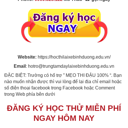
Website:
https://hocthilaixebinhduong.edu.vn/
Email
: hotro@trungtamdaylaixebinhduong.edu.vn
ĐẶC BIỆT: Trường có hổ trợ ” MẸO THI ĐẬU 100% “. Bạn
nào muốn nhận được thì vui lòng để lại địa chỉ email hoặc
số điện thoại facebook trong Facebook hoặc Comment
trong Web phía bên dưới
ĐĂNG KÝ HỌC THỬ MIỄN PHÍ
NGAY HÔM NAY