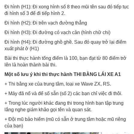
Đi hình (H1): Đi xong hình số 8 theo mũi tên sau đó tiếp tục
đi hình số 3 để đi tiếp hình 2.
Đi hình (H2): Đi trên vạch đường thẳng
Đi hình (H3): Đi đường có vạch cản (hình chữ chi)
Đi hình (H4): Đi đường ghồ ghề. Sau đó quay trở lại điểm
xuất phát ở (H1)
Bài thi thực hành tổng điểm là 100, bạn đạt từ 80 điểm trở
lên là hoàn thành bài thi.
Một số lưu ý khi thi thực hành THI BẰNG LÁI XE A1
+ Thi bằng xe của trung tâm, loại xe Wave ZX, RS.
+ Máy đã nổ và để số sẵn (số 2) các bạn chỉ việc đi thôi.
+ Trong lúc người khác đang thi trong hình bạn tập trung
lắng nghe giám khảo gọi tên và quan sát.
+ Đội mũ bảo hiểm (mũ có sẵn ở trung tâm hoặc mũ riêng
của bạn)