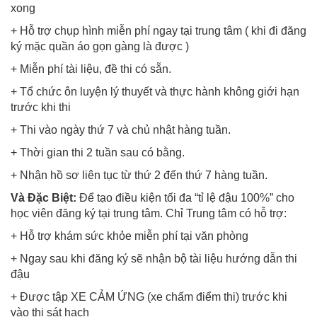
xong
+ Hỗ trợ chụp hình miễn phí ngay tại trung tâm ( khi đi đăng
ký mặc quần áo gọn gàng là được )
+ Miễn phí tài liệu, đề thi có sẵn.
+ Tổ chức ôn luyện lý thuyết và thực hành không giới hạn
trước khi thi
+ Thi vào ngày thứ 7 và chủ nhật hàng tuần.
+ Thời gian thi 2 tuần sau có bằng.
+ Nhận hồ sơ liên tục từ thứ 2 đến thứ 7 hàng tuần.
Và Đặc Biệt:
Để tạo điều kiện tối đa “tỉ lệ đậu 100%” cho
học viên đăng ký tại trung tâm. Chỉ Trung tâm có hỗ trợ:
+ Hỗ trợ khám sức khỏe miễn phí tại văn phòng
+ Ngay sau khi đăng ký sẽ nhận bộ tài liệu hướng dẫn thi
đậu
+ Được tập XE CẢM ỨNG (xe chấm điểm thi) trước khi
vào thi sát hạch