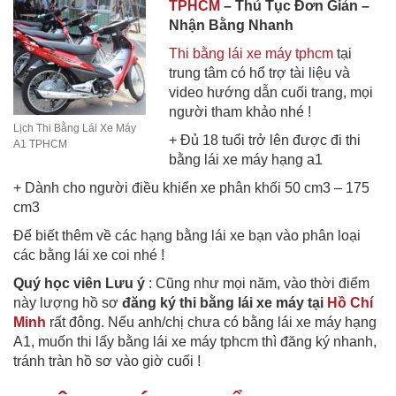
TPHCM
– Thủ Tục Đơn Giản –
Nhận Bằng Nhanh
Thi bằng lái xe máy tphcm
tại
trung tâm có hổ trợ tài liệu và
video hướng dẫn cuối trang, mọi
người tham khảo nhé !
Lịch Thi Bằng Lái Xe Máy
+ Đủ 18 tuổi trở lên được đi thi
A1 TPHCM
bằng lái xe máy hạng a1
+ Dành cho người điều khiển xe phân khối 50 cm3 – 175
cm3
Để biết thêm về các hạng bằng lái xe bạn vào phân loại
các bằng lái xe coi nhé !
Quý học viên Lưu ý
: Cũng như mọi năm, vào thời điểm
này lượng hồ sơ
đăng ký thi bằng lái xe máy tại
Hồ Chí
Minh
rất đông. Nếu anh/chị chưa có bằng lái xe máy hạng
A1, muốn thi lấy bằng lái xe máy tphcm thì đăng ký nhanh,
tránh tràn hồ sơ vào giờ cuối !