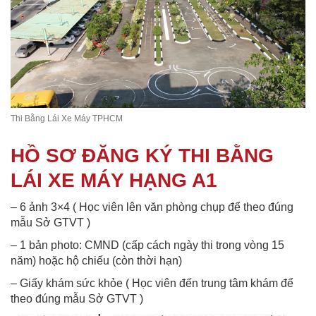
Thi Bằng Lái Xe Máy TPHCM
HỒ SƠ ĐĂNG KÝ THI BẰNG
LÁI XE MÁY HẠNG A1
– 6 ảnh 3×4 ( Học viên lên văn phòng chụp để theo đúng
mẫu Sở GTVT )
– 1 bản photo: CMND (cấp cách ngày thi trong vòng 15
năm) hoặc hộ chiếu (còn thời hạn)
– Giấy khám sức khỏe ( Học viên đến trung tâm khám để
theo đúng mẫu Sở GTVT )