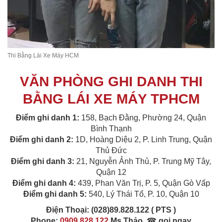
Thi Bằng Lái Xe Máy HCM
VĂN PHÒNG GHI DANH THI
BẰNG LÁI XE MÁY TPHCM
Điểm ghi danh 1:
158, Bạch Đằng, Phường 24, Quận
Bình Thạnh
Điểm ghi danh 2:
1D, Hoàng Diệu 2, P. Linh Trung, Quận
Thủ Đức
Điểm ghi danh 3:
21, Nguyễn Ảnh Thủ, P. Trung Mỹ Tây,
Quận 12
Điểm ghi danh 4:
439, Phan Văn Trị, P. 5, Quận Gò Vấp
Điểm ghi danh 5:
540, Lý Thái Tổ, P. 10, Quận 10
Điện Thoại:
(028)89.828.122 ( PTS )
Phone:
0909.828.122
Ms Thảo
☎
gọi ngay