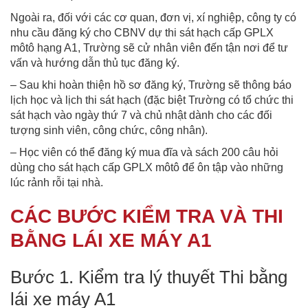
Ngoài ra, đối với các cơ quan, đơn vị, xí nghiệp, công ty có
nhu cầu đăng ký cho CBNV dự thi sát hạch cấp GPLX
môtô hạng A1, Trường sẽ cử nhân viên đến tận nơi để tư
vấn và hướng dẫn thủ tục đăng ký.
– Sau khi hoàn thiện hồ sơ đăng ký, Trường sẽ thông báo
lịch học và lịch thi sát hạch (đặc biệt Trường có tổ chức thi
sát hạch vào ngày thứ 7 và chủ nhật dành cho các đối
tượng sinh viên, công chức, công nhân).
– Học viên có thể đăng ký mua đĩa và sách 200 câu hỏi
dùng cho sát hạch cấp GPLX môtô để ôn tập vào những
lúc rảnh rỗi tại nhà.
CÁC BƯỚC KIỂM TRA VÀ THI
BẰNG LÁI XE MÁY A1
Bước 1. Kiểm tra lý thuyết Thi bằng
lái xe máy A1