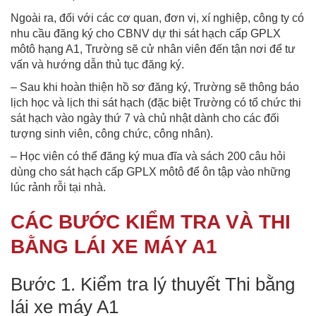
Ngoài ra, đối với các cơ quan, đơn vị, xí nghiệp, công ty có
nhu cầu đăng ký cho CBNV dự thi sát hạch cấp GPLX
môtô hạng A1, Trường sẽ cử nhân viên đến tận nơi để tư
vấn và hướng dẫn thủ tục đăng ký.
– Sau khi hoàn thiện hồ sơ đăng ký, Trường sẽ thông báo
lịch học và lịch thi sát hạch (đặc biệt Trường có tổ chức thi
sát hạch vào ngày thứ 7 và chủ nhật dành cho các đối
tượng sinh viên, công chức, công nhân).
– Học viên có thể đăng ký mua đĩa và sách 200 câu hỏi
dùng cho sát hạch cấp GPLX môtô để ôn tập vào những
lúc rảnh rỗi tại nhà.
CÁC BƯỚC KIỂM TRA VÀ THI
BẰNG LÁI XE MÁY A1
Bước 1. Kiểm tra lý thuyết Thi bằng
lái xe máy A1