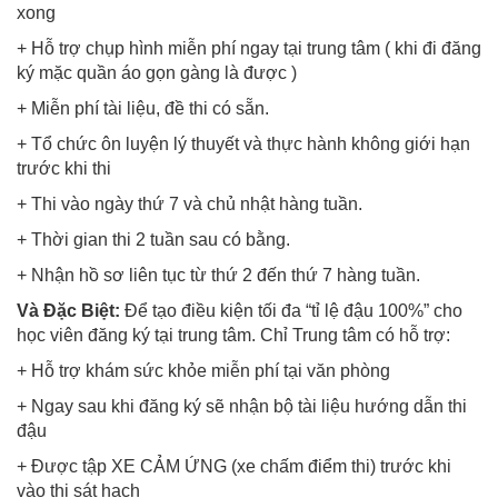
xong
+ Hỗ trợ chụp hình miễn phí ngay tại trung tâm ( khi đi đăng
ký mặc quần áo gọn gàng là được )
+ Miễn phí tài liệu, đề thi có sẵn.
+ Tổ chức ôn luyện lý thuyết và thực hành không giới hạn
trước khi thi
+ Thi vào ngày thứ 7 và chủ nhật hàng tuần.
+ Thời gian thi 2 tuần sau có bằng.
+ Nhận hồ sơ liên tục từ thứ 2 đến thứ 7 hàng tuần.
Và Đặc Biệt:
Để tạo điều kiện tối đa “tỉ lệ đậu 100%” cho
học viên đăng ký tại trung tâm. Chỉ Trung tâm có hỗ trợ:
+ Hỗ trợ khám sức khỏe miễn phí tại văn phòng
+ Ngay sau khi đăng ký sẽ nhận bộ tài liệu hướng dẫn thi
đậu
+ Được tập XE CẢM ỨNG (xe chấm điểm thi) trước khi
vào thi sát hạch