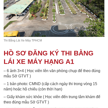
Thi Bằng Lái Xe Máy TPHCM
HỒ SƠ ĐĂNG KÝ THI BẰNG
LÁI XE MÁY HẠNG A1
– 6 ảnh 3×4 ( Học viên lên văn phòng chụp để theo đúng
mẫu Sở GTVT )
– 1 bản photo: CMND (cấp cách ngày thi trong vòng 15
năm) hoặc hộ chiếu (còn thời hạn)
– Giấy khám sức khỏe ( Học viên đến trung tâm khám để
theo đúng mẫu Sở GTVT )