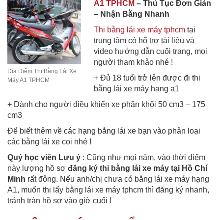
A1 TPHCM
– Thủ Tục Đơn Giản
– Nhận Bằng Nhanh
Thi bằng lái xe máy tphcm
tại
trung tâm có hổ trợ tài liệu và
video hướng dẫn cuối trang, mọi
người tham khảo nhé !
Địa Điểm Thi Bằng Lái Xe
+ Đủ 18 tuổi trở lên được đi thi
Máy A1 TPHCM
bằng lái xe máy hạng a1
+ Dành cho người điều khiển xe phân khối 50 cm3 – 175
cm3
Để biết thêm về các hạng bằng lái xe bạn vào phân loại
các bằng lái xe coi nhé !
Quý học viên Lưu ý
: Cũng như mọi năm, vào thời điểm
này lượng hồ sơ
đăng ký thi bằng lái xe máy tại Hồ Chí
Minh
rất đông. Nếu anh/chị chưa có bằng lái xe máy hạng
A1, muốn thi lấy bằng lái xe máy tphcm thì đăng ký nhanh,
tránh tràn hồ sơ vào giờ cuối !