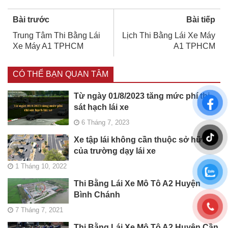
Bài trước
Bài tiếp
Trung Tâm Thi Bằng Lái
Lịch Thi Bằng Lái Xe Máy
Xe Máy A1 TPHCM
A1 TPHCM
CÓ THỂ BẠN QUAN TÂM
Từ ngày 01/8/2023 tăng mức phí thi
sát hạch lái xe
6 Tháng 7, 2023
Xe tập lái không cần thuộc sở hữu
của trường dạy lái xe
1 Tháng 10, 2022
Thi Bằng Lái Xe Mô Tô A2 Huyện
Bình Chánh
7 Tháng 7, 2021
Thi Bằng Lái Xe Mô Tô A2 Huyện Cần