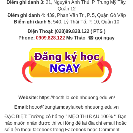
Điểm ghi danh 3:
21, Nguyễn Ảnh Thủ, P. Trung Mỹ Tây,
Quận 12
Điểm ghi danh 4:
439, Phan Văn Trị, P. 5, Quận Gò Vấp
Điểm ghi danh 5:
540, Lý Thái Tổ, P. 10, Quận 10
Điện Thoại:
(028)89.828.122 ( PTS )
Phone:
0909.828.122
Ms Thảo
☎
gọi ngay
Website:
https://hocthilaixebinhduong.edu.vn/
Email
: hotro@trungtamdaylaixebinhduong.edu.vn
ĐẶC BIỆT: Trường có hổ trợ ” MẸO THI ĐẬU 100% “. Bạn
nào muốn nhận được thì vui lòng để lại địa chỉ email hoặc
số điện thoại facebook trong Facebook hoặc Comment