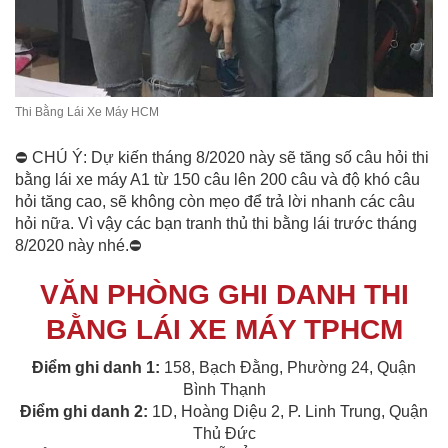
Thi Bằng Lái Xe Máy HCM
⛔ CHÚ Ý: Dự kiến tháng 8/2020 này sẽ tăng số câu hỏi thi
bằng lái xe máy A1 từ 150 câu lên 200 câu và độ khó câu
hỏi tăng cao, sẽ không còn mẹo để trả lời nhanh các câu
hỏi nữa. Vì vậy các bạn tranh thủ thi bằng lái trước tháng
8/2020 này nhé.⛔
VĂN PHÒNG GHI DANH THI
BẰNG LÁI XE MÁY TPHCM
Điểm ghi danh 1:
158, Bạch Đằng, Phường 24, Quận
Bình Thạnh
Điểm ghi danh 2:
1D, Hoàng Diệu 2, P. Linh Trung, Quận
Thủ Đức