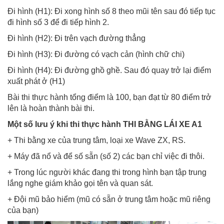
Đi hình (H1): Đi xong hình số 8 theo mũi tên sau đó tiếp tục
đi hình số 3 để đi tiếp hình 2.
Đi hình (H2): Đi trên vạch đường thẳng
Đi hình (H3): Đi đường có vạch cản (hình chữ chi)
Đi hình (H4): Đi đường ghồ ghề. Sau đó quay trở lại điểm
xuất phát ở (H1)
Bài thi thực hành tổng điểm là 100, bạn đạt từ 80 điểm trở
lên là hoàn thành bài thi.
Một số lưu ý khi thi thực hành THI BẰNG LÁI XE A1
+ Thi bằng xe của trung tâm, loại xe Wave ZX, RS.
+ Máy đã nổ và để số sẵn (số 2) các bạn chỉ việc đi thôi.
+ Trong lúc người khác đang thi trong hình bạn tập trung
lắng nghe giám khảo gọi tên và quan sát.
+ Đội mũ bảo hiểm (mũ có sẵn ở trung tâm hoặc mũ riêng
của bạn)