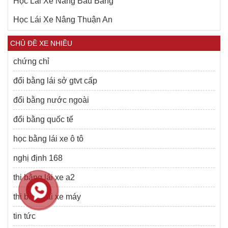
Học Lái Xe Nâng Bàu Bàng
Học Lái Xe Nâng Thuận An
CHỦ ĐỀ XE NHIỀU
chứng chỉ
đổi bằng lái sở gtvt cấp
đổi bằng nước ngoài
đổi bằng quốc tế
học bằng lái xe ô tô
nghị định 168
thi bằng lái xe a2
thi bằng lái xe máy
tin tức