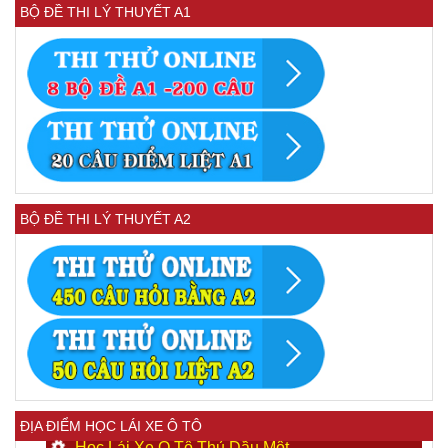
BỘ ĐỀ THI LÝ THUYẾT A1
BỘ ĐỀ THI LÝ THUYẾT A2
ĐỊA ĐIỂM HỌC LÁI XE Ô TÔ
Học Lái Xe Ô Tô Thủ Dầu Một