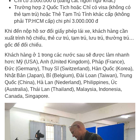
Chỉ có 3.000.000 đ (bằng các ngôn ngữ khác)
Trường hợp 2 Quốc Tịch hoặc Chỉ có visa (không có
thẻ tạm trú) hoặc Thẻ Tạm Trú Tỉnh khác cấp (không
phải TP.HCM cấp) chi phí 3.000.000 đ
Khi đến nộp hồ sơ đổi giấy phép lái xe, khách hàng cần
xuất trình hộ chiếu, thẻ cư trú, tạm trú, lưu trú, thường trú…
gốc để đối chiếu.
Khách hàng ở 1 trong các nước sau sẽ được làm nhanh
hơn: Mỹ (USA), Anh (United Kingdom), Pháp (France),
Đức (Germany), Thụy Sĩ (Switzerland), Hàn Quốc (Korea),
Nhật Bản (Japan), Bỉ (Belgium), Đài Loan (Taiwan), Trung
Quốc (China), Hà Lan (Nederland), Philippines, Úc
(Australia), Thái Lan (Thailand), Malaysia, Indonesia,
Canada, Singapore.