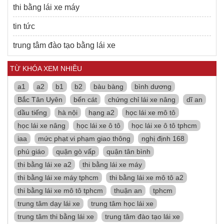
thi bằng lái xe máy
tin tức
trung tâm đào tạo bằng lái xe
TỪ KHÓA XEM NHIỀU
a1
a2
b1
b2
bàu bàng
bình dương
Bắc Tân Uyên
bến cát
chứng chỉ lái xe nâng
dĩ an
dầu tiếng
hà nội
hạng a2
học lái xe mô tô
học lái xe nâng
học lái xe ô tô
học lái xe ô tô tphcm
iaa
mức phạt vi phạm giao thông
nghị định 168
phú giáo
quận gò vấp
quận tân bình
thi bằng lái xe a2
thi bằng lái xe máy
thi bằng lái xe máy tphcm
thi bằng lái xe mô tô a2
thi bằng lái xe mô tô tphcm
thuận an
tphcm
trung tâm dạy lái xe
trung tâm học lái xe
trung tâm thi bằng lái xe
trung tâm đào tạo lái xe