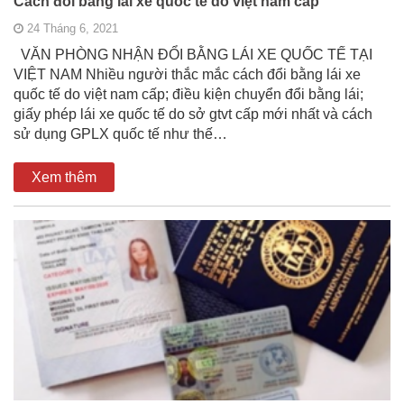
Cách đổi bằng lái xe quốc tế do việt nam cấp
24 Tháng 6, 2021
VĂN PHÒNG NHẬN ĐỔI BẰNG LÁI XE QUỐC TẾ TẠI
VIỆT NAM Nhiều người thắc mắc cách đổi bằng lái xe
quốc tế do việt nam cấp; điều kiện chuyển đổi bằng lái;
giấy phép lái xe quốc tế do sở gtvt cấp mới nhất và cách
sử dụng GPLX quốc tế như thế…
Xem thêm