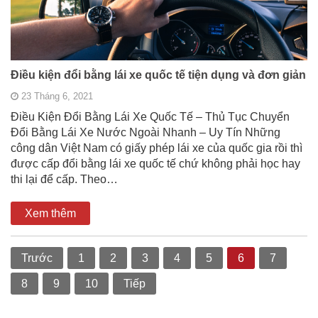
Điều kiện đổi bằng lái xe quốc tế tiện dụng và đơn giản
23 Tháng 6, 2021
Điều Kiện Đổi Bằng Lái Xe Quốc Tế – Thủ Tục Chuyển
Đổi Bằng Lái Xe Nước Ngoài Nhanh – Uy Tín Những
công dân Việt Nam có giấy phép lái xe của quốc gia rồi thì
được cấp đổi bằng lái xe quốc tế chứ không phải học hay
thi lại để cấp. Theo…
Xem thêm
Trước
1
2
3
4
5
6
7
8
9
10
Tiếp