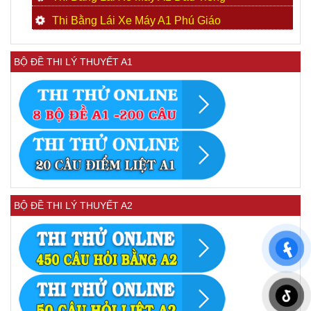
Thi Bằng Lái Xe Máy A1 Phú Giáo
BỘ ĐỀ THI LÝ THUYẾT A1
BỘ ĐỀ THI LÝ THUYẾT A2