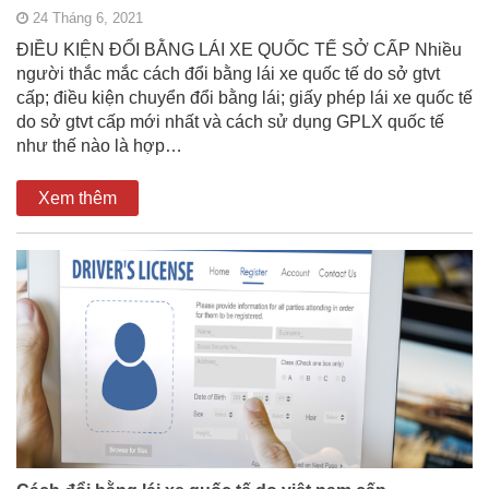
24 Tháng 6, 2021
ĐIỀU KIỆN ĐỔI BẰNG LÁI XE QUỐC TẾ SỞ CẤP Nhiều
người thắc mắc cách đổi bằng lái xe quốc tế do sở gtvt
cấp; điều kiện chuyển đổi bằng lái; giấy phép lái xe quốc tế
do sở gtvt cấp mới nhất và cách sử dụng GPLX quốc tế
như thế nào là hợp…
Xem thêm