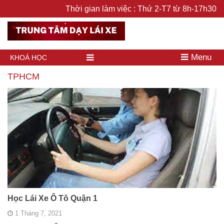
Thời gian làm việc : Thứ 2-T7 từ 8h-17h30
Menu
KHOÁ HỌC
TPHCM
Học Lái Xe Ô Tô Quận 1
1 Tháng 7, 2021