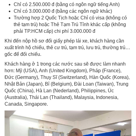
Chỉ có 2.500.000 đ (bằng có ngôn ngữ tiếng Anh)
Chỉ có 3.000.000 đ (bằng các ngôn ngữ khác)
Trường hợp 2 Quốc Tịch hoặc Chỉ có visa (không có
thẻ tạm trú) hoặc Thẻ Tạm Trú Tỉnh khác cấp (không
phải TP.HCM cấp) chi phí 3.000.000 đ
Khi đến nộp hồ sơ đổi giấy phép lái xe, khách hàng cần
xuất trình hộ chiếu, thẻ cư trú, tạm trú, lưu trú, thường trú…
gốc để đối chiếu.
Khách hàng ở 1 trong các nước sau sẽ được làm nhanh
hơn: Mỹ (USA), Anh (United Kingdom), Pháp (France),
Đức (Germany), Thụy Sĩ (Switzerland), Hàn Quốc (Korea),
Nhật Bản (Japan), Bỉ (Belgium), Đài Loan (Taiwan), Trung
Quốc (China), Hà Lan (Nederland), Philippines, Úc
(Australia), Thái Lan (Thailand), Malaysia, Indonesia,
Canada, Singapore.