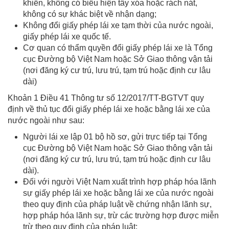
khiển, không có biểu hiện tẩy xóa hoặc rách nát,
không có sự khác biệt về nhận dạng;
Không đổi giấy phép lái xe tạm thời của nước ngoài,
giấy phép lái xe quốc tế.
Cơ quan có thẩm quyền đổi giấy phép lái xe là Tổng
cục Đường bộ Việt Nam hoặc Sở Giao thông vận tải
(nơi đăng ký cư trú, lưu trú, tạm trú hoặc định cư lâu
dài)
Khoản 1 Điều 41 Thông tư số 12/2017/TT-BGTVT quy
định về thủ tục đổi giấy phép lái xe hoặc bằng lái xe của
nước ngoài như sau:
Người lái xe lập 01 bộ hồ sơ, gửi trực tiếp tại Tổng
cục Đường bộ Việt Nam hoặc Sở Giao thông vận tải
(nơi đăng ký cư trú, lưu trú, tạm trú hoặc định cư lâu
dài).
Đối với người Việt Nam xuất trình hợp pháp hóa lãnh
sự giấy phép lái xe hoặc bằng lái xe của nước ngoài
theo quy định của pháp luật về chứng nhận lãnh sự,
hợp pháp hóa lãnh sự, trừ các trường hợp được miễn
trừ theo quy định của pháp luật;