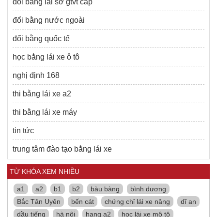
đổi bằng lái sở gtvt cấp
đổi bằng nước ngoài
đổi bằng quốc tế
học bằng lái xe ô tô
nghị định 168
thi bằng lái xe a2
thi bằng lái xe máy
tin tức
trung tâm đào tạo bằng lái xe
TỪ KHÓA XEM NHIỀU
a1
a2
b1
b2
bàu bàng
bình dương
Bắc Tân Uyên
bến cát
chứng chỉ lái xe nâng
dĩ an
dầu tiếng
hà nội
hạng a2
học lái xe mô tô