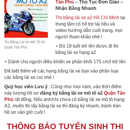
Tân Phú
– Thủ Tục Đơn Giản –
Nhận Bằng Nhanh
Thi bằng lái xe a2 Hồ Chí Minh
tại
trung tâm có hổ trợ tài liệu và
video hướng dẫn cuối trang, mọi
người tham khảo nhé !
Thi Bằng Lái Xe Mô Tô A2
+ Đủ 18 tuổi trở lên được đi thi
Quận Tân Phú
bằng lái xe hạng a2
+ Dành cho người điều khiển xe phân khối 175 cm3 trở lên
Để biết thêm về các hạng bằng lái xe bạn vào phân loại
các bằng lái xe coi nhé !
Quý học viên Lưu ý
: Cũng như mọi năm, vào thời điểm
này lượng hồ sơ
đăng ký bằng lái xe mô tô a2
Quận Tân
Phú
rất đông. Nếu anh/chị chưa có bằng lái xe mô tô hạng
A2, muốn thi lấy bằng lái xe thì đăng ký nhanh, tránh tràn
hồ sơ vào giờ cuối !
THÔNG BÁO TUYỂN SINH THI