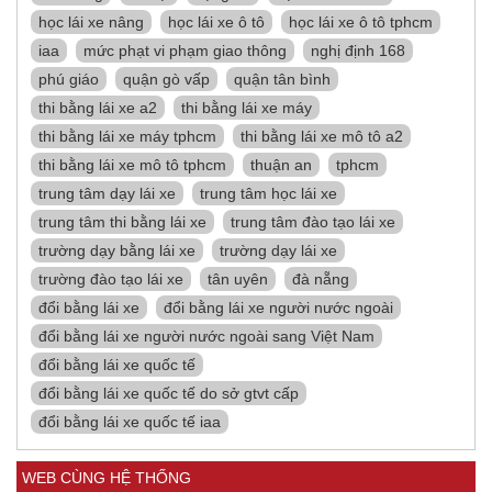
học lái xe nâng
học lái xe ô tô
học lái xe ô tô tphcm
iaa
mức phạt vi phạm giao thông
nghị định 168
phú giáo
quận gò vấp
quận tân bình
thi bằng lái xe a2
thi bằng lái xe máy
thi bằng lái xe máy tphcm
thi bằng lái xe mô tô a2
thi bằng lái xe mô tô tphcm
thuận an
tphcm
trung tâm dạy lái xe
trung tâm học lái xe
trung tâm thi bằng lái xe
trung tâm đào tạo lái xe
trường dạy bằng lái xe
trường dạy lái xe
trường đào tạo lái xe
tân uyên
đà nẵng
đổi bằng lái xe
đổi bằng lái xe người nước ngoài
đổi bằng lái xe người nước ngoài sang Việt Nam
đổi bằng lái xe quốc tế
đổi bằng lái xe quốc tế do sở gtvt cấp
đổi bằng lái xe quốc tế iaa
WEB CÙNG HỆ THỐNG