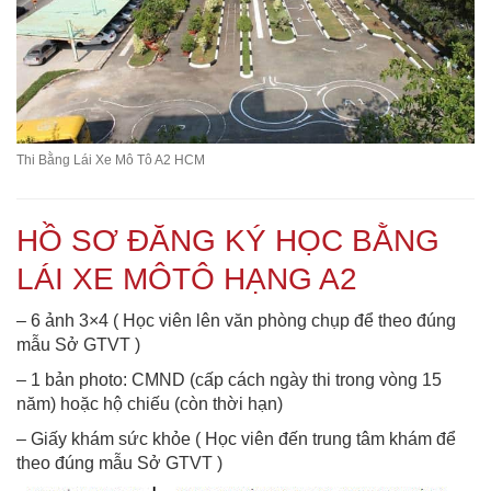
Thi Bằng Lái Xe Mô Tô A2 HCM
HỒ SƠ ĐĂNG KÝ HỌC BẰNG
LÁI XE MÔTÔ HẠNG A2
– 6 ảnh 3×4 ( Học viên lên văn phòng chụp để theo đúng
mẫu Sở GTVT )
– 1 bản photo: CMND (cấp cách ngày thi trong vòng 15
năm) hoặc hộ chiếu (còn thời hạn)
– Giấy khám sức khỏe ( Học viên đến trung tâm khám để
theo đúng mẫu Sở GTVT )