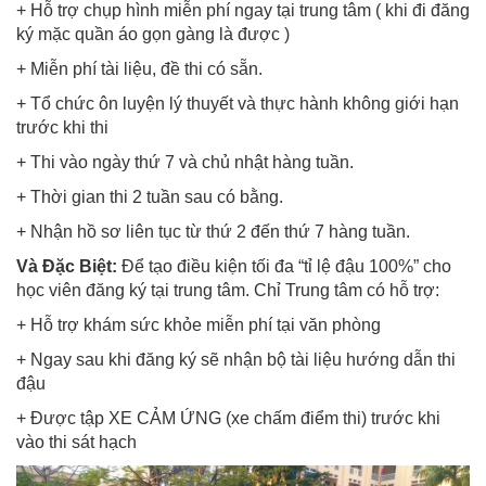
+ Hỗ trợ chụp hình miễn phí ngay tại trung tâm ( khi đi đăng
ký mặc quần áo gọn gàng là được )
+ Miễn phí tài liệu, đề thi có sẵn.
+ Tổ chức ôn luyện lý thuyết và thực hành không giới hạn
trước khi thi
+ Thi vào ngày thứ 7 và chủ nhật hàng tuần.
+ Thời gian thi 2 tuần sau có bằng.
+ Nhận hồ sơ liên tục từ thứ 2 đến thứ 7 hàng tuần.
Và Đặc Biệt:
Để tạo điều kiện tối đa “tỉ lệ đậu 100%” cho
học viên đăng ký tại trung tâm. Chỉ Trung tâm có hỗ trợ:
+ Hỗ trợ khám sức khỏe miễn phí tại văn phòng
+ Ngay sau khi đăng ký sẽ nhận bộ tài liệu hướng dẫn thi
đậu
+ Được tập XE CẢM ỨNG (xe chấm điểm thi) trước khi
vào thi sát hạch