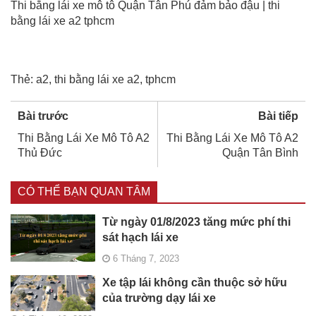
Thi bằng lái xe mô tô Quận Tân Phú đảm bảo đậu | thi
bằng lái xe a2 tphcm
Thẻ:
a2
,
thi bằng lái xe a2
,
tphcm
Bài trước
Bài tiếp
Thi Bằng Lái Xe Mô Tô A2
Thi Bằng Lái Xe Mô Tô A2
Thủ Đức
Quận Tân Bình
CÓ THỂ BẠN QUAN TÂM
Từ ngày 01/8/2023 tăng mức phí thi
sát hạch lái xe
6 Tháng 7, 2023
Xe tập lái không cần thuộc sở hữu
của trường dạy lái xe