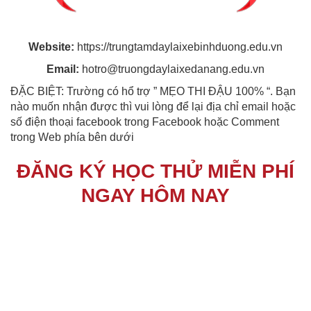
Website:
https://trungtamdaylaixebinhduong.edu.vn
Email:
hotro@truongdaylaixedanang.edu.vn
ĐẶC BIỆT: Trường có hổ trợ ” MẸO THI ĐẬU 100% “. Bạn
nào muốn nhận được thì vui lòng để lại địa chỉ email hoặc
số điện thoại facebook trong Facebook hoặc Comment
trong Web phía bên dưới
ĐĂNG KÝ HỌC THỬ MIỄN PHÍ
NGAY HÔM NAY