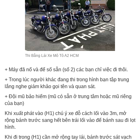
Thi Bằng Lái Xe Mô Tô A2 HCM
+ Máy đã nổ và để số sẵn (số 2) các bạn chỉ việc đi thôi.
+ Trong lúc người khác đang thi trong hình bạn tập trung
lắng nghe giám khảo gọi tên và quan sát.
+ Đội mũ bảo hiểm (mũ có sẵn ở trung tâm hoặc mũ riêng
của bạn)
Khi xuất phát vào (H1) chú ý xe đỗ cách lối vào 3m, mở
rộng bánh trước sang hết bên trái lối vào để bánh sau đi lọt
hình.
Khi đi trong (H1) cần mở rộng tay lái, bánh trước sát vạch