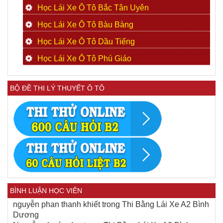
Học Lái Xe Ô Tô Bắc Tân Uyên
Học Lái Xe Ô Tô Bàu Bàng
Học Lái Xe Ô Tô Dầu Tiếng
Học Lái Xe Ô Tô Phú Giáo
BỘ ĐỀ THI LÝ THUYẾT Ô TÔ
BÌNH LUẬN HỌC VIÊN
nguyễn phan thanh khiết
trong
Thi Bằng Lái Xe A2 Bình
Dương