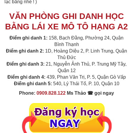
lạc bằng nhé ! )
VĂN PHÒNG GHI DANH HỌC
BẰNG LÁI XE MÔ TÔ HẠNG A2
Điểm ghi danh 1:
158, Bạch Đằng, Phường 24, Quận
Bình Thạnh
Điểm ghi danh 2:
1D, Hoàng Diệu 2, P. Linh Trung, Quận
Thủ Đức
Điểm ghi danh 3:
21, Nguyễn Ảnh Thủ, P. Trung Mỹ Tây,
Quận 12
Điểm ghi danh 4:
439, Phan Văn Trị, P. 5, Quận Gò Vấp
Điểm ghi danh 5:
540, Lý Thái Tổ, P. 10, Quận 10
Phone:
0909.828.122
Ms Thảo ☎ gọi ngay