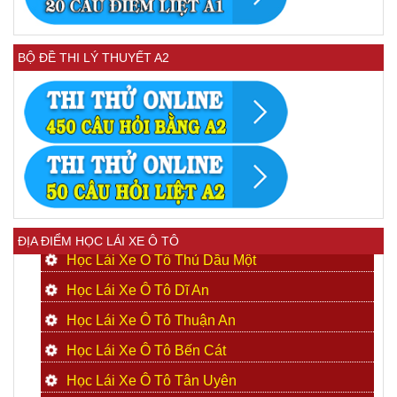
BỘ ĐỀ THI LÝ THUYẾT A2
ĐỊA ĐIỂM HỌC LÁI XE Ô TÔ
Học Lái Xe Ô Tô Thủ Dầu Một
Học Lái Xe Ô Tô Dĩ An
Học Lái Xe Ô Tô Thuận An
Học Lái Xe Ô Tô Bến Cát
Học Lái Xe Ô Tô Tân Uyên