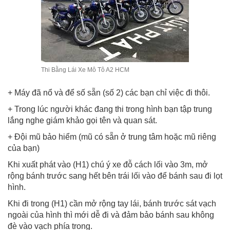
Thi Bằng Lái Xe Mô Tô A2 HCM
+ Máy đã nổ và để số sẵn (số 2) các bạn chỉ việc đi thôi.
+ Trong lúc người khác đang thi trong hình bạn tập trung
lắng nghe giám khảo gọi tên và quan sát.
+ Đội mũ bảo hiểm (mũ có sẵn ở trung tâm hoặc mũ riêng
của bạn)
Khi xuất phát vào (H1) chú ý xe đỗ cách lối vào 3m, mở
rộng bánh trước sang hết bên trái lối vào để bánh sau đi lọt
hình.
Khi đi trong (H1) cần mở rộng tay lái, bánh trước sát vạch
ngoài của hình thì mới dễ đi và đảm bảo bánh sau không
đè vào vạch phía trong.