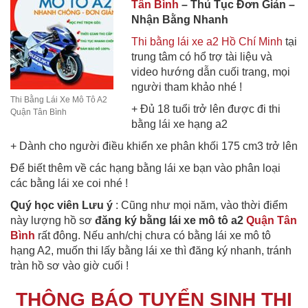
Tân Bình
– Thủ Tục Đơn Giản –
Nhận Bằng Nhanh
Thi bằng lái xe a2 Hồ Chí Minh
tại
trung tâm có hổ trợ tài liệu và
video hướng dẫn cuối trang, mọi
người tham khảo nhé !
Thi Bằng Lái Xe Mô Tô A2
+ Đủ 18 tuổi trở lên được đi thi
Quận Tân Bình
bằng lái xe hạng a2
+ Dành cho người điều khiển xe phân khối 175 cm3 trở lên
Để biết thêm về các hạng bằng lái xe bạn vào phân loại
các bằng lái xe coi nhé !
Quý học viên Lưu ý
: Cũng như mọi năm, vào thời điểm
này lượng hồ sơ
đăng ký bằng lái xe mô tô a2
Quận Tân
Bình
rất đông. Nếu anh/chị chưa có bằng lái xe mô tô
hạng A2, muốn thi lấy bằng lái xe thì đăng ký nhanh, tránh
tràn hồ sơ vào giờ cuối !
THÔNG BÁO TUYỂN SINH THI