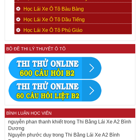
Học Lái Xe Ô Tô Bàu Bàng
Học Lái Xe Ô Tô Dầu Tiếng
Học Lái Xe Ô Tô Phú Giáo
BỘ ĐỀ THI LÝ THUYẾT Ô TÔ
BÌNH LUẬN HỌC VIÊN
nguyễn phan thanh khiết
trong
Thi Bằng Lái Xe A2 Bình
Dương
Nguyễn phước duy
trong
Thi Bằng Lái Xe A2 Bình