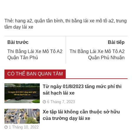
Thẻ:
hạng a2
,
quận tân bình
,
thi bằng lái xe mô tô a2
,
trung
tâm dạy lái xe
Bài trước
Bài tiếp
Thi Bằng Lái Xe Mô Tô A2
Thi Bằng Lái Xe Mô Tô A2
Quận Tân Phú
Quận Phú Nhuận
CÓ THỂ BẠN QUAN TÂM
Từ ngày 01/8/2023 tăng mức phí thi
sát hạch lái xe
6 Tháng 7, 2023
Xe tập lái không cần thuộc sở hữu
của trường dạy lái xe
1 Tháng 10, 2022