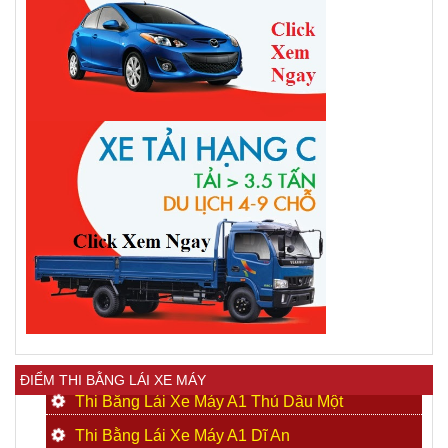
ĐIỂM THI BẰNG LÁI XE MÁY
Thi Bằng Lái Xe Máy A1 Thủ Dầu Một
Thi Bằng Lái Xe Máy A1 Dĩ An