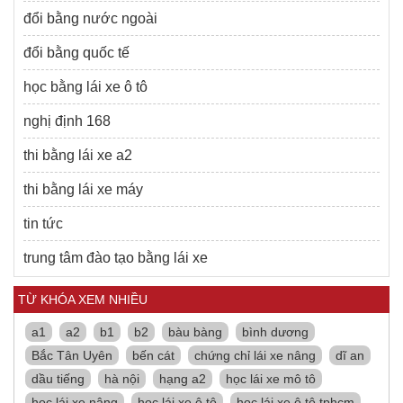
đổi bằng nước ngoài
đổi bằng quốc tế
học bằng lái xe ô tô
nghị định 168
thi bằng lái xe a2
thi bằng lái xe máy
tin tức
trung tâm đào tạo bằng lái xe
TỪ KHÓA XEM NHIỀU
a1
a2
b1
b2
bàu bàng
bình dương
Bắc Tân Uyên
bến cát
chứng chỉ lái xe nâng
dĩ an
dầu tiếng
hà nội
hạng a2
học lái xe mô tô
học lái xe nâng
học lái xe ô tô
học lái xe ô tô tphcm