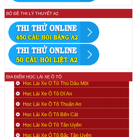
BỘ ĐỀ THI LÝ THUYẾT A2
ĐỊA ĐIỂM HỌC LÁI XE Ô TÔ
Học Lái Xe Ô Tô Thủ Dầu Một
Học Lái Xe Ô Tô Dĩ An
Học Lái Xe Ô Tô Thuận An
Học Lái Xe Ô Tô Bến Cát
Học Lái Xe Ô Tô Tân Uyên
Học Lái Xe Ô Tô Bắc Tân Uyên