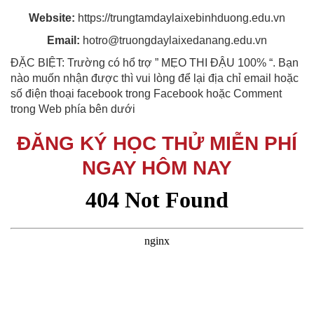
Website:
https://trungtamdaylaixebinhduong.edu.vn
Email:
hotro@truongdaylaixedanang.edu.vn
ĐẶC BIỆT: Trường có hổ trợ ” MẸO THI ĐẬU 100% “. Bạn
nào muốn nhận được thì vui lòng để lại địa chỉ email hoặc
số điện thoại facebook trong Facebook hoặc Comment
trong Web phía bên dưới
ĐĂNG KÝ HỌC THỬ MIỄN PHÍ
NGAY HÔM NAY