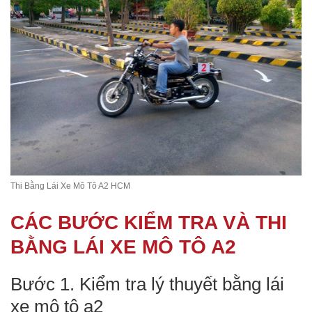
Thi Bằng Lái Xe Mô Tô A2 HCM
CÁC BƯỚC KIỂM TRA VÀ THI
BẰNG LÁI XE MÔ TÔ A2
Bước 1. Kiểm tra lý thuyết bằng lái
xe mô tô a2