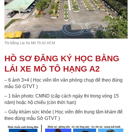
Thi Bằng Lái Xe Mô Tô A2 HCM
HỒ SƠ ĐĂNG KÝ HỌC BẰNG
LÁI XE MÔ TÔ HẠNG A2
– 6 ảnh 3×4 ( Học viên lên văn phòng chụp để theo đúng
mẫu Sở GTVT )
– 1 bản photo: CMND (cấp cách ngày thi trong vòng 15
năm) hoặc hộ chiếu (còn thời hạn)
– Giấy khám sức khỏe ( Học viên đến trung tâm khám để
theo đúng mẫu Sở GTVT )