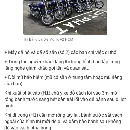
Thi Bằng Lái Xe Mô Tô A2 HCM
+ Máy đã nổ và để số sẵn (số 2) các bạn chỉ việc đi thôi.
+ Trong lúc người khác đang thi trong hình bạn tập trung
lắng nghe giám khảo gọi tên và quan sát.
+ Đội mũ bảo hiểm (mũ có sẵn ở trung tâm hoặc mũ riêng
của bạn)
Khi xuất phát vào (H1) chú ý xe đỗ cách lối vào 3m, mở
rộng bánh trước sang hết bên trái lối vào để bánh sau đi lọt
hình.
Khi đi trong (H1) cần mở rộng tay lái, bánh trước sát vạch
ngoài của hình thì mới dễ đi và đảm bảo bánh sau không
đè vào vạch phía trong.