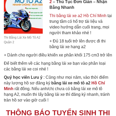
2
– Thủ Tục Đơn Giản – Nhận
Bằng Nhanh
Thi bằng lái xe a2 Hồ Chí Minh
tại
trung tâm có hổ trợ tài liệu và
video hướng dẫn cuối trang, mọi
người tham khảo nhé !
Thi Bằng Lái Xe Mô Tô A2
+ Đủ 18 tuổi trở lên được đi thi
Quận 2
bằng lái xe hạng a2
+ Dành cho người điều khiển xe phân khối 175 cm3 trở lên
Để biết thêm về các hạng bằng lái xe bạn vào phân loại
các bằng lái xe coi nhé !
Quý học viên Lưu ý
: Cũng như mọi năm, vào thời điểm
này lượng hồ sơ đăng ký
bằng lái xe mô tô a2
Hồ Chí
Minh
rất đông. Nếu anh/chị chưa có bằng lái xe mô tô
hạng A2, muốn thi lấy bằng lái xe thì đăng ký nhanh, tránh
tràn hồ sơ vào giờ cuối !
THÔNG BÁO TUYỂN SINH THI