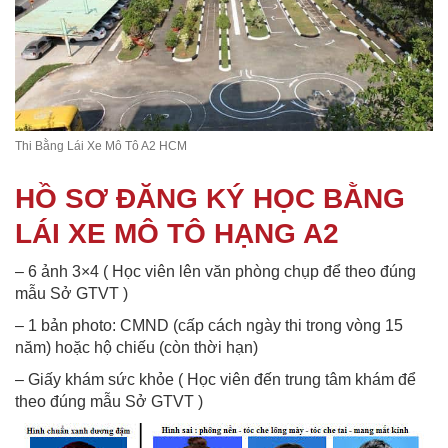
Thi Bằng Lái Xe Mô Tô A2 HCM
HỒ SƠ ĐĂNG KÝ HỌC BẰNG
LÁI XE MÔ TÔ HẠNG A2
– 6 ảnh 3×4 ( Học viên lên văn phòng chụp để theo đúng
mẫu Sở GTVT )
– 1 bản photo: CMND (cấp cách ngày thi trong vòng 15
năm) hoặc hộ chiếu (còn thời hạn)
– Giấy khám sức khỏe ( Học viên đến trung tâm khám để
theo đúng mẫu Sở GTVT )