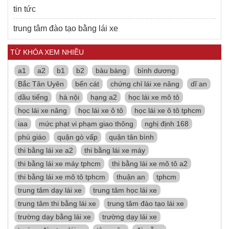
tin tức
trung tâm đào tạo bằng lái xe
TỪ KHÓA XEM NHIỀU
a1
a2
b1
b2
bàu bàng
bình dương
Bắc Tân Uyên
bến cát
chứng chỉ lái xe nâng
dĩ an
dầu tiếng
hà nội
hạng a2
học lái xe mô tô
học lái xe nâng
học lái xe ô tô
học lái xe ô tô tphcm
iaa
mức phạt vi phạm giao thông
nghị định 168
phú giáo
quận gò vấp
quận tân bình
thi bằng lái xe a2
thi bằng lái xe máy
thi bằng lái xe máy tphcm
thi bằng lái xe mô tô a2
thi bằng lái xe mô tô tphcm
thuận an
tphcm
trung tâm dạy lái xe
trung tâm học lái xe
trung tâm thi bằng lái xe
trung tâm đào tạo lái xe
trường dạy bằng lái xe
trường dạy lái xe