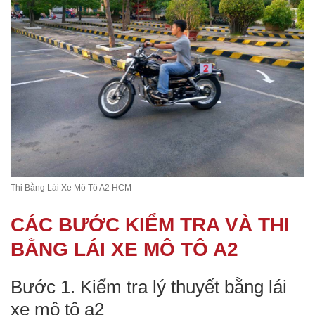
Thi Bằng Lái Xe Mô Tô A2 HCM
CÁC BƯỚC KIỂM TRA VÀ THI
BẰNG LÁI XE MÔ TÔ A2
Bước 1. Kiểm tra lý thuyết bằng lái
xe mô tô a2