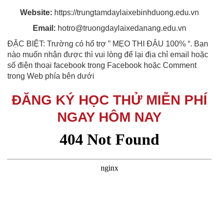
Website:
https://trungtamdaylaixebinhduong.edu.vn
Email:
hotro@truongdaylaixedanang.edu.vn
ĐẶC BIỆT: Trường có hổ trợ ” MẸO THI ĐẬU 100% “. Bạn
nào muốn nhận được thì vui lòng để lại địa chỉ email hoặc
số điện thoại facebook trong Facebook hoặc Comment
trong Web phía bên dưới
ĐĂNG KÝ HỌC THỬ MIỄN PHÍ
NGAY HÔM NAY