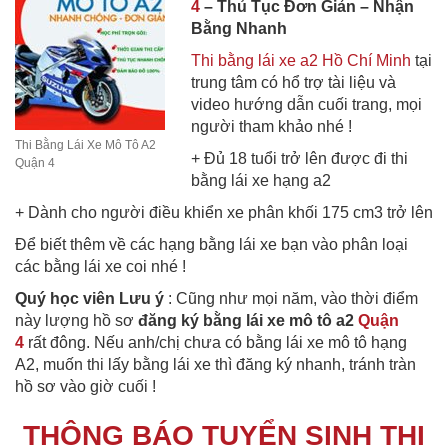
4
– Thủ Tục Đơn Giản – Nhận
Bằng Nhanh
Thi bằng lái xe a2 Hồ Chí Minh
tại
trung tâm có hổ trợ tài liệu và
video hướng dẫn cuối trang, mọi
người tham khảo nhé !
Thi Bằng Lái Xe Mô Tô A2
+ Đủ 18 tuổi trở lên được đi thi
Quận 4
bằng lái xe hạng a2
+ Dành cho người điều khiển xe phân khối 175 cm3 trở lên
Để biết thêm về các hạng bằng lái xe bạn vào phân loại
các bằng lái xe coi nhé !
Quý học viên Lưu ý
: Cũng như mọi năm, vào thời điểm
này lượng hồ sơ
đăng ký bằng lái xe mô tô a2
Quận
4
rất đông. Nếu anh/chị chưa có bằng lái xe mô tô hạng
A2, muốn thi lấy bằng lái xe thì đăng ký nhanh, tránh tràn
hồ sơ vào giờ cuối !
THÔNG BÁO TUYỂN SINH THI