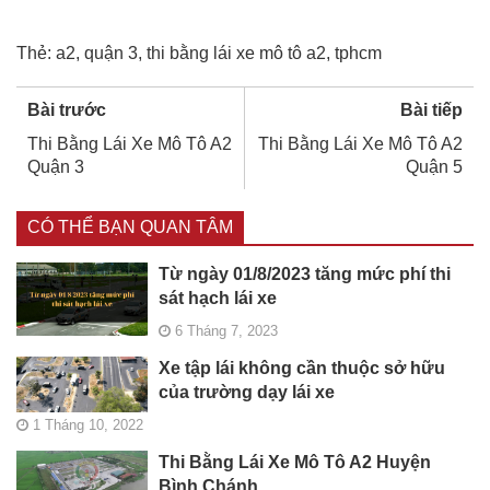
Thẻ:
a2
,
quận 3
,
thi bằng lái xe mô tô a2
,
tphcm
Bài trước
Bài tiếp
Thi Bằng Lái Xe Mô Tô A2
Thi Bằng Lái Xe Mô Tô A2
Quận 3
Quận 5
CÓ THỂ BẠN QUAN TÂM
Từ ngày 01/8/2023 tăng mức phí thi
sát hạch lái xe
6 Tháng 7, 2023
Xe tập lái không cần thuộc sở hữu
của trường dạy lái xe
1 Tháng 10, 2022
Thi Bằng Lái Xe Mô Tô A2 Huyện
Bình Chánh