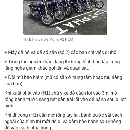
Thi Bằng Lái Xe Mô Tô A2 HCM
+ Máy đã nổ và để số sẵn (số 2) các bạn chỉ việc đi thôi.
+ Trong lúc người khác đang thi trong hình bạn tập trung
lắng nghe giám khảo gọi tên và quan sát.
+ Đội mũ bảo hiểm (mũ có sẵn ở trung tâm hoặc mũ riêng
của bạn)
Khi xuất phát vào (H1) chú ý xe đỗ cách lối vào 3m, mở
rộng bánh trước sang hết bên trái lối vào để bánh sau đi lọt
hình.
Khi đi trong (H1) cần mở rộng tay lái, bánh trước sát vạch
ngoài của hình thì mới dễ đi và đảm bảo bánh sau không
đè vào vạch phía trong.