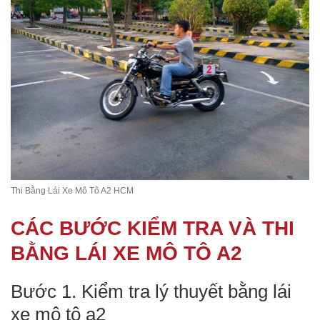
Thi Bằng Lái Xe Mô Tô A2 HCM
CÁC BƯỚC KIỂM TRA VÀ THI
BẰNG LÁI XE MÔ TÔ A2
Bước 1. Kiểm tra lý thuyết bằng lái
xe mô tô a2