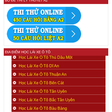
BỘ ĐỀ THI LÝ THUYẾT A2
ĐỊA ĐIỂM HỌC LÁI XE Ô TÔ
Học Lái Xe Ô Tô Thủ Dầu Một
Học Lái Xe Ô Tô Dĩ An
Học Lái Xe Ô Tô Thuận An
Học Lái Xe Ô Tô Bến Cát
Học Lái Xe Ô Tô Tân Uyên
Học Lái Xe Ô Tô Bắc Tân Uyên
Học Lái Xe Ô Tô Bàu Bàng