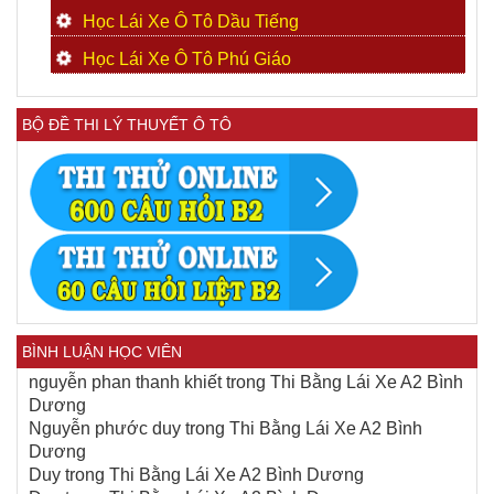
Học Lái Xe Ô Tô Dầu Tiếng
Học Lái Xe Ô Tô Phú Giáo
BỘ ĐỀ THI LÝ THUYẾT Ô TÔ
BÌNH LUẬN HỌC VIÊN
nguyễn phan thanh khiết
trong
Thi Bằng Lái Xe A2 Bình
Dương
Nguyễn phước duy
trong
Thi Bằng Lái Xe A2 Bình
Dương
Duy
trong
Thi Bằng Lái Xe A2 Bình Dương