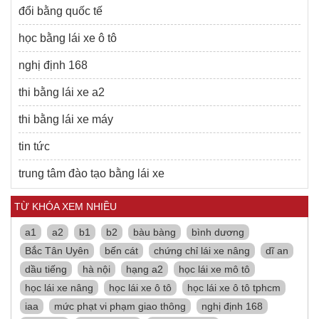
đổi bằng quốc tế
học bằng lái xe ô tô
nghị định 168
thi bằng lái xe a2
thi bằng lái xe máy
tin tức
trung tâm đào tạo bằng lái xe
TỪ KHÓA XEM NHIỀU
a1
a2
b1
b2
bàu bàng
bình dương
Bắc Tân Uyên
bến cát
chứng chỉ lái xe nâng
dĩ an
dầu tiếng
hà nội
hạng a2
học lái xe mô tô
học lái xe nâng
học lái xe ô tô
học lái xe ô tô tphcm
iaa
mức phạt vi phạm giao thông
nghị định 168