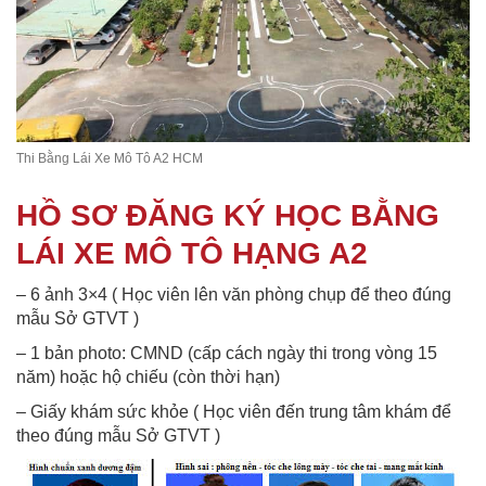
Thi Bằng Lái Xe Mô Tô A2 HCM
HỒ SƠ ĐĂNG KÝ HỌC BẰNG
LÁI XE MÔ TÔ HẠNG A2
– 6 ảnh 3×4 ( Học viên lên văn phòng chụp để theo đúng
mẫu Sở GTVT )
– 1 bản photo: CMND (cấp cách ngày thi trong vòng 15
năm) hoặc hộ chiếu (còn thời hạn)
– Giấy khám sức khỏe ( Học viên đến trung tâm khám để
theo đúng mẫu Sở GTVT )