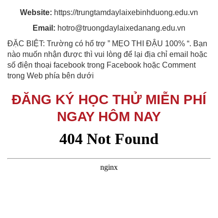
Website:
https://trungtamdaylaixebinhduong.edu.vn
Email:
hotro@truongdaylaixedanang.edu.vn
ĐẶC BIỆT: Trường có hổ trợ ” MẸO THI ĐẬU 100% “. Bạn
nào muốn nhận được thì vui lòng để lại địa chỉ email hoặc
số điện thoại facebook trong Facebook hoặc Comment
trong Web phía bên dưới
ĐĂNG KÝ HỌC THỬ MIỄN PHÍ
NGAY HÔM NAY