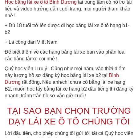
Học bằng lái xe ô tô Bình Dương
tại trung tâm có hổ trợ tài
liệu và video hướng dẫn cuối trang, mọi người tham khảo
nhé !
+ Đủ 18 tuổi trở lên được đi học bằng lái xe ô tô hạng b1-
b2
+ Là công dân Việt Nam
Để biết thêm về các hạng bằng lái xe bạn vào phân loại
các bằng lái xe coi nhé !
Quý học viên Lưu ý : Cũng như mọi năm, vào thời điểm
này lượng hồ sơ đăng ký học bằng lái xe b2 tại
Bình
Dương
rất đông. Nếu anh/chị chưa có bằng lái xe hạng
B2, muốn học lấy bằng lái xe hạng b2 dầu tiếng thì đăng ký
nhanh, tránh tràn hồ sơ vào giờ cuối !
TẠI SAO BẠN CHỌN TRƯỜNG
DẠY LÁI XE Ô TÔ CHÚNG TÔI
Lời đầu tiên, cho phép chúng tôi gửi tới tất cả Quý học viên