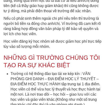
bằng, trong quá trình học dù là bất cứ ai kêu anh/chị đóng
tiền (kể cả thầy giáo hay giám khảo) thì cũng không được
tự ý đóng, mà phải điện thoại về trường để xác nhận.
Nếu có phát sinh thêm ngoài chi phí nêu trên thì trường là
người bỏ tiền ra đóng cho anh/chị. Vì trường đã cam kết rõ
ràng bằng hợp đồng văn bản pháp lý để bảo vệ quyền và
lợi ích cho học viên.
Học viên đăng ký học nhóm sẽ được giảm học phí trực tiếp
tùy vào số lượng mỗi nhóm.
NHỮNG GÌ TRƯỜNG CHÚNG TÔI
TẠO RA SỰ KHÁC BIỆT
Trường có hệ thống đào tạo lái xe kép kín : VĂN
PHÒNG GHI DANH – ĐỊA ĐIỂM HỌC LÝ THUYẾT –
ĐỊA ĐIỂM HỌC THỰC HÀNH tập trung tại 1 địa điểm.
Học viên có thể vừa học lý thuyết và học thực hành tại
một nơi. Là nơi trao dồi – học hỏi – giao lưu với các
học viên và giáo viên khác.(Không như một số trung
tâm khác chỉ đặc thù là văn phòng ghi danh )