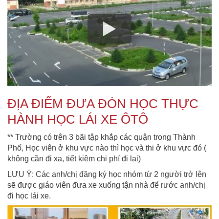
ĐỊA ĐIỂM ĐƯA ĐÓN HỌC THỰC
HÀNH HỌC LÁI XE ÔTÔ
** Trường có trên 3 bãi tập khắp các quận trong Thành
Phố, Học viên ở khu vực nào thì học và thi ở khu vực đó (
không cần đi xa, tiết kiệm chi phí đi lại)
LƯU Ý: Các anh/chị đăng ký học nhóm từ 2 người trở lên
sẽ được giáo viên đưa xe xuống tận nhà để rước anh/chị
đi học lái xe.