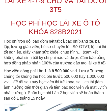
LÁI XE 4-7-9 CHỔ VÀ TẢI DƯỚI
3T5
HỌC PHÍ HỌC LÁI XE Ô TÔ
KHÓA 828B2021
Học phí trọn gói bao gồm hết tất cả các phí xăng xe, bãi
tập, lương giáo viên, hồ sơ chuyển lên Sở GTVT, lệ phí thi
tốt nghiệp, giấy khám sức khỏe, chụp hình… (cam kết
không phát sinh bất kỳ chi phí nào và được đảm bảo bằng
hợp đồng pháp nhân 100% của trường đào tạo lái xe ô tô)
Học viên đóng phí Lần 1 là
8.500.000
vnđ. Lưu ý Trường
chúng tôi không thu học phí trước 500.000 hay 1.000.000
v.v… để rồi sau này học viên thi trể khóa, sai lịch thi (làm
ảnh hưởng đến thời gian và tiền bạc học viên và mất uy tín
nhà trường ). Phần học phí Lần 2 học viên sẽ hoàn thành
sau đó 1 tháng 15 ngày.