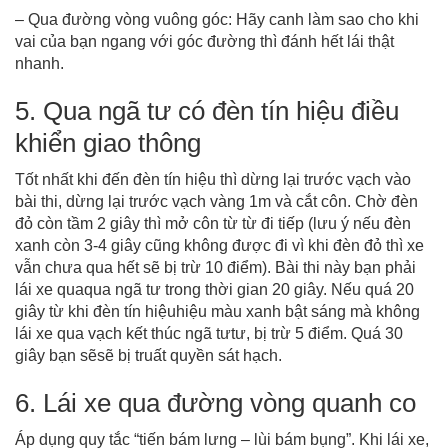
– Qua đường vòng vuông góc: Hãy canh làm sao cho khi
vai của bạn ngang với góc đường thì đánh hết lái thật
nhanh.
5. Qua ngã tư có đèn tín hiệu điều
khiển giao thông
Tốt nhất khi đến đèn tín hiệu thì dừng lại trước vạch vào
bài thi, dừng lại trước vạch vàng 1m và cắt côn. Chờ đèn
đỏ còn tầm 2 giây thì mở côn từ từ đi tiếp (lưu ý nếu đèn
xanh còn 3-4 giây cũng không được đi vì khi đèn đỏ thì xe
vẫn chưa qua hết sẽ bị trừ 10 điểm). Bài thi này bạn phải
lái xe quaqua ngã tư trong thời gian 20 giây. Nếu quá 20
giây từ khi đèn tín hiệuhiệu màu xanh bật sáng mà không
lái xe qua vạch kết thúc ngã tưtư, bị trừ 5 điểm. Quá 30
giây bạn sẽsẽ bị truất quyền sát hạch.
6. Lái xe qua đường vòng quanh co
Áp dụng quy tắc “tiến bám lưng – lùi bám bụng”. Khi lái xe,