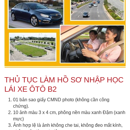
THỦ TỤC LÀM HỒ SƠ NHẬP HỌC
LÁI XE ÔTÔ B2
01 bản sao giấy CMND photo (không cần công
chứng).
10 ảnh màu 3 x 4 cm, phông nền màu xanh Đậm (xanh
mực)
Ảnh hợp lệ là ảnh không che tai, không đeo mắt kính,