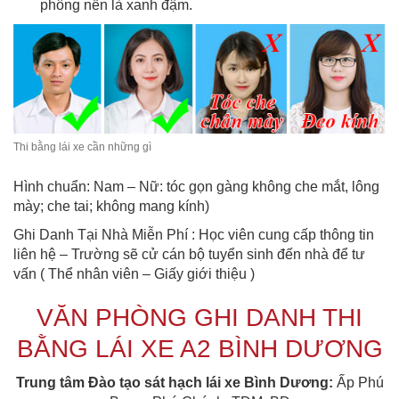
phông nền là xanh đậm.
Thi bằng lái xe cần những gì
Hình chuẩn: Nam – Nữ: tóc gọn gàng không che mắt, lông
mày; che tai; không mang kính)
Ghi Danh Tại Nhà Miễn Phí : Học viên cung cấp thông tin
liên hệ – Trường sẽ cử cán bộ tuyển sinh đến nhà để tư
vấn ( Thể nhân viên – Giấy giới thiệu )
VĂN PHÒNG GHI DANH THI
BẰNG LÁI XE A2 BÌNH DƯƠNG
Trung tâm Đào tạo sát hạch lái xe Bình Dương
:
Ấp Phú