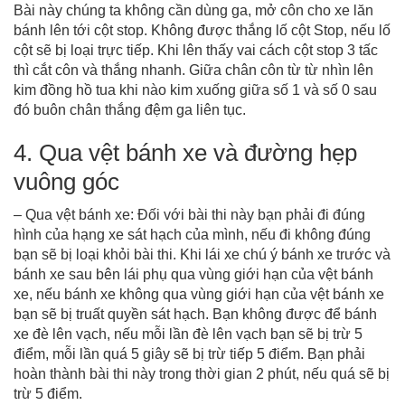
Bài này chúng ta không cần dùng ga, mở côn cho xe lăn
bánh lên tới cột stop. Không được thắng lố cột Stop, nếu lố
cột sẽ bị loại trực tiếp. Khi lên thấy vai cách cột stop 3 tấc
thì cắt côn và thắng nhanh. Giữa chân côn từ từ nhìn lên
kim đồng hồ tua khi nào kim xuống giữa số 1 và số 0 sau
đó buôn chân thắng đệm ga liên tục.
4. Qua vệt bánh xe và đường hẹp
vuông góc
– Qua vệt bánh xe: Đối với bài thi này bạn phải đi đúng
hình của hạng xe sát hạch của mình, nếu đi không đúng
bạn sẽ bị loại khỏi bài thi. Khi lái xe chú ý bánh xe trước và
bánh xe sau bên lái phụ qua vùng giới hạn của vệt bánh
xe, nếu bánh xe không qua vùng giới hạn của vệt bánh xe
bạn sẽ bị truất quyền sát hạch. Bạn không được để bánh
xe đè lên vạch, nếu mỗi lần đè lên vạch bạn sẽ bị trừ 5
điểm, mỗi lần quá 5 giây sẽ bị trừ tiếp 5 điểm. Bạn phải
hoàn thành bài thi này trong thời gian 2 phút, nếu quá sẽ bị
trừ 5 điểm.