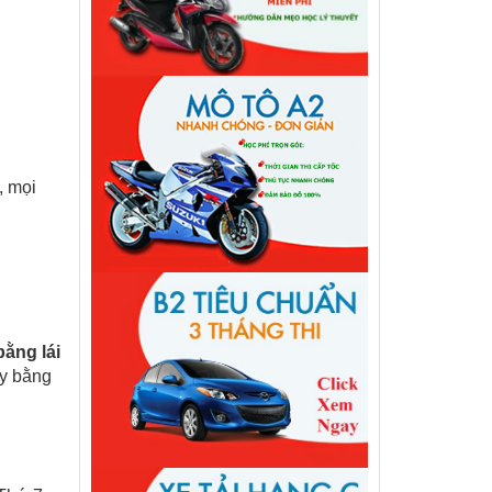
, mọi
bằng lái
ấy bằng