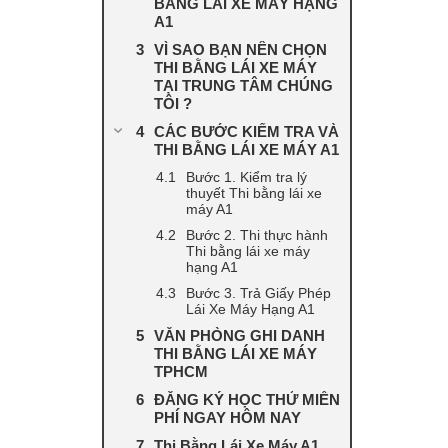
BẰNG LÁI XE MÁY HẠNG
A1
VÌ SAO BẠN NÊN CHỌN
THI BẰNG LÁI XE MÁY
TẠI TRUNG TÂM CHÚNG
TÔI ?
CÁC BƯỚC KIỂM TRA VÀ
THI BẰNG LÁI XE MÁY A1
Bước 1. Kiểm tra lý
thuyết Thi bằng lái xe
máy A1
Bước 2. Thi thực hành
Thi bằng lái xe máy
hạng A1
Bước 3. Trả Giấy Phép
Lái Xe Máy Hạng A1
VĂN PHÒNG GHI DANH
THI BẰNG LÁI XE MÁY
TPHCM
ĐĂNG KÝ HỌC THỬ MIỄN
PHÍ NGAY HÔM NAY
Thi Bằng Lái Xe Máy A1