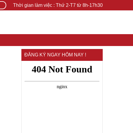
Thời gian làm việc : Thứ 2-T7 từ 8h-17h30
ĐĂNG KÝ NGAY HÔM NAY !