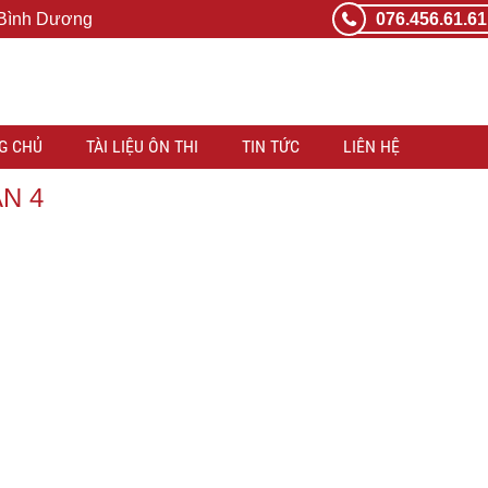
 Bình Dương
076.456.61.61
G CHỦ
TÀI LIỆU ÔN THI
TIN TỨC
LIÊN HỆ
ẬN 4