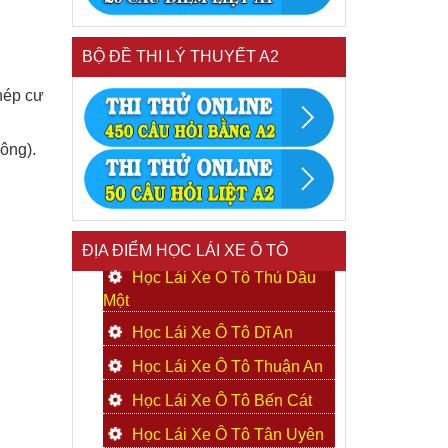
BỘ ĐỀ THI LÝ THUYẾT A2
hép cư
ông).
ĐỊA ĐIỂM HỌC LÁI XE Ô TÔ
Học Lái Xe Ô Tô Thủ Dầu
Một
Học Lái Xe Ô Tô Dĩ An
Học Lái Xe Ô Tô Thuận An
Học Lái Xe Ô Tô Bến Cát
Học Lái Xe Ô Tô Tân Uyên