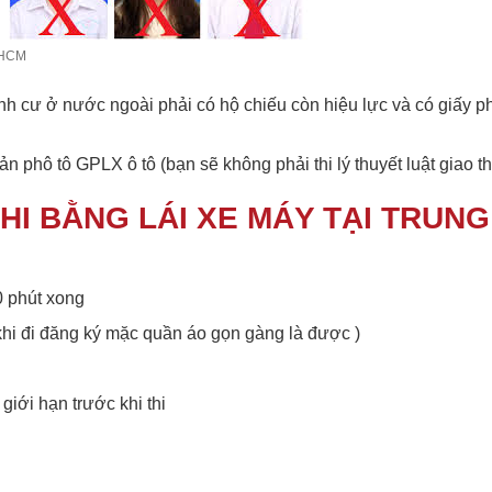
 HCM
h cư ở nước ngoài phải có hộ chiếu còn hiệu lực và có giấy p
 phô tô GPLX ô tô (bạn sẽ không phải thi lý thuyết luật giao th
HI BẰNG LÁI XE MÁY TẠI TRUNG
0 phút xong
 khi đi đăng ký mặc quần áo gọn gàng là được )
giới hạn trước khi thi