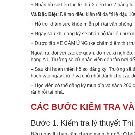
+ Nhận hồ sơ liên tục từ thứ 2 đến thứ 7 hàng tu
Và Đặc Biệt:
Để tạo điều kiện tối đa “tỉ lệ đậu 1
+ Hỗ trợ khám sức khỏe miễn phí tại văn phòng
+ Ngay sau khi đăng ký sẽ nhận bộ tài liệu hướn
+ Được tập XE CẢM ỨNG (xe chấm điểm thi) trướ
Ngoài ra, đối với các cơ quan, đơn vị, xí nghiệ
hạng A1, Trường sẽ cử nhân viên đến tận nơi để
– Sau khi hoàn thiện hồ sơ đăng ký, Trường sẽ thô
hạch vào ngày thứ 7 và chủ nhật dành cho các đố
– Học viên có thể đăng ký mua đĩa và sách 200 
rảnh rỗi tại nhà.
CÁC BƯỚC KIỂM TRA VÀ 
Bước 1. Kiểm tra lý thuyết Thi
Đến ngày thi bạn cầm chứng minh thư gốc đi hoặc