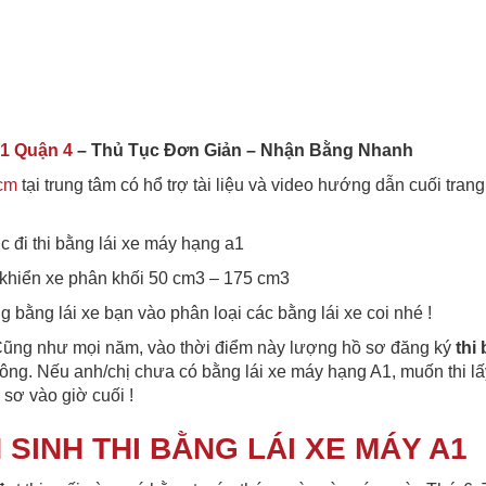
A1 Quận 4
– Thủ Tục Đơn Giản – Nhận Bằng Nhanh
hcm
tại trung tâm có hổ trợ tài liệu và video hướng dẫn cuối trang
c đi thi bằng lái xe máy hạng a1
khiển xe phân khối 50 cm3 – 175 cm3
 bằng lái xe bạn vào phân loại các bằng lái xe coi nhé !
Cũng như mọi năm, vào thời điểm này lượng hồ sơ đăng ký
thi 
đông. Nếu anh/chị chưa có bằng lái xe máy hạng A1, muốn thi l
 sơ vào giờ cuối !
SINH THI BẰNG LÁI XE MÁY A1