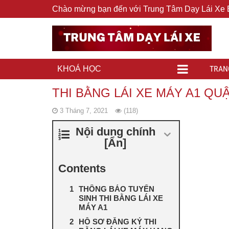
Chào mừng bạn đến với Trung Tâm Dạy Lái Xe
TRAN
KHOÁ HỌC
THI BẰNG LÁI XE MÁY A1 QU
3 Tháng 7, 2021
(118)
Nội dung chính
[
Ẩn
]
Contents
THÔNG BÁO TUYỂN
SINH THI BẰNG LÁI XE
MÁY A1
HỒ SƠ ĐĂNG KÝ THI