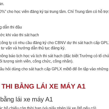
ần.
00%” cho học viên đăng ký tại trung tâm. Chỉ Trung tâm có hỗ trợ
g dẫn thi đậu
c khi vào thi sát hạch
p, công ty có nhu cầu đăng ký cho CBNV dự thi sát hạch cấp GP
 tư vấn và hướng dẫn thủ tục đăng ký.
ng báo lịch học và lịch thi sát hạch (đặc biệt Trường có tổ chức
i tượng sinh viên, công chức, công nhân).
câu hỏi dùng cho sát hạch cấp GPLX môtô để ôn tập vào những 
THI BẰNG LÁI XE MÁY A1
 bằng lái xe máy A1
 hộ chiếu còn thời hạn (và giấy phép lái xe ôtô nếu có).