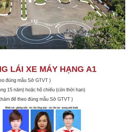
G LÁI XE MÁY HẠNG A1
theo đúng mẫu Sở GTVT )
òng 15 năm) hoặc hộ chiếu (còn thời hạn)
m khám để theo đúng mẫu Sở GTVT )