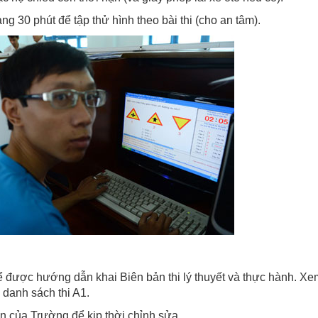
ảng 30 phút để tập thử hình theo bài thi (cho an tâm).
ể được hướng dẫn khai Biên bản thi lý thuyết và thực hành. Xe
 danh sách thi A1.
n của Trường để kịp thời chỉnh sửa.