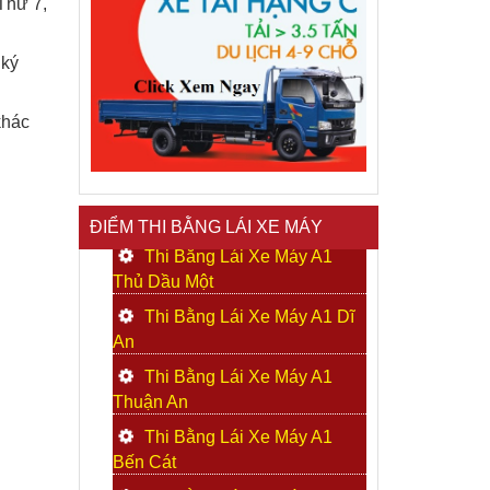
Thứ 7,
 ký
khác
ĐIỂM THI BẰNG LÁI XE MÁY
Thi Bằng Lái Xe Máy A1
Thủ Dầu Một
Thi Bằng Lái Xe Máy A1 Dĩ
An
Thi Bằng Lái Xe Máy A1
Thuận An
Thi Bằng Lái Xe Máy A1
Bến Cát