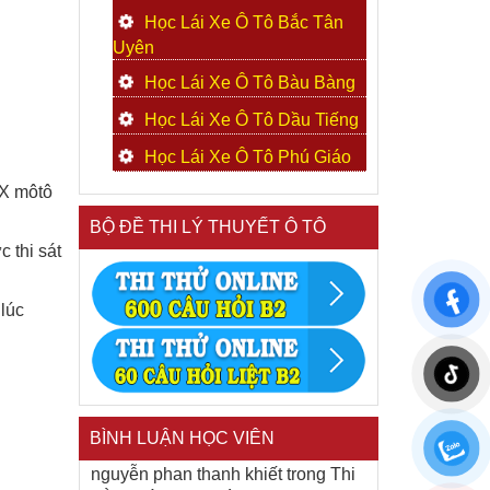
Học Lái Xe Ô Tô Bắc Tân
Uyên
:
Học Lái Xe Ô Tô Bàu Bàng
Học Lái Xe Ô Tô Dầu Tiếng
Học Lái Xe Ô Tô Phú Giáo
LX môtô
BỘ ĐỀ THI LÝ THUYẾT Ô TÔ
 thi sát
lúc
BÌNH LUẬN HỌC VIÊN
nguyễn phan thanh khiết
trong
Thi