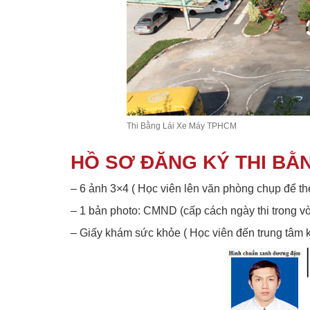
Thi Bằng Lái Xe Máy TPHCM
HỒ SƠ ĐĂNG KÝ THI BẰN
– 6 ảnh 3×4 ( Học viên lên văn phòng chụp để 
– 1 bản photo: CMND (cấp cách ngày thi trong v
– Giấy khám sức khỏe ( Học viên đến trung tâ