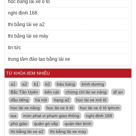
học bằng lái xe ô tô
nghị định 168
thi bằng lái xe a2
thi bằng lái xe máy
tin tức
trung tâm đào tạo bằng lái xe
TỪ KHÓA XEM NHIỀU
a1
a2
b1
b2
bàu bàng
bình dương
Bắc Tân Uyên
bến cát
chứng chỉ lái xe nâng
dĩ an
dầu tiếng
hà nội
hạng a2
học lái xe mô tô
học lái xe nâng
học lái xe ô tô
học lái xe ô tô tphcm
iaa
mức phạt vi phạm giao thông
nghị định 168
phú giáo
quận gò vấp
quận tân bình
thi bằng lái xe a2
thi bằng lái xe máy