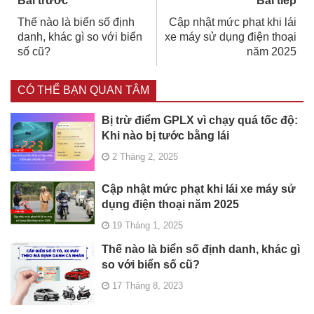
Bài trước
Bài tiếp
Thế nào là biển số định
Cập nhật mức phạt khi lái
danh, khác gì so với biển
xe máy sử dụng điện thoại
số cũ?
năm 2025
CÓ THỂ BẠN QUAN TÂM
Bị trừ điểm GPLX vì chạy quá tốc độ:
Khi nào bị tước bằng lái
2 Tháng 2, 2025
Cập nhật mức phạt khi lái xe máy sử
dụng điện thoại năm 2025
19 Tháng 1, 2025
Thế nào là biển số định danh, khác gì
so với biển số cũ?
17 Tháng 8, 2023