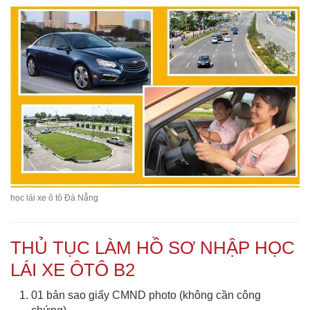
học lái xe ô tô Đà Nẵng
THỦ TỤC LÀM HỒ SƠ NHẬP HỌC
LÁI XE ÔTÔ B2
01 bản sao giấy CMND photo (không cần công