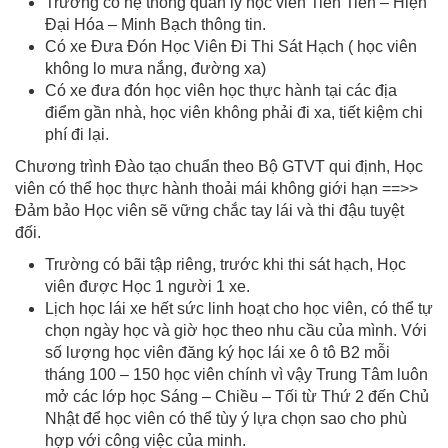
Trường có hệ thống quản lý học viên Tiên Tiến – Hiện
Đại Hóa – Minh Bạch thông tin.
Có xe Đưa Đón Học Viên Đi Thi Sát Hạch ( học viên
không lo mưa nắng, đường xa)
Có xe đưa đón học viên học thực hành tại các địa
điểm gần nhà, học viên không phải đi xa, tiết kiệm chi
phí đi lại.
Chương trình Đào tạo chuẩn theo Bộ GTVT qui định, Học
viên có thể học thực hành thoải mái không giới hạn ==>>
Đảm bảo Học viên sẽ vững chắc tay lái và thi đậu tuyệt
đối.
Trường có bãi tập riêng, trước khi thi sát hạch, Học
viên được Học 1 người 1 xe.
Lịch học lái xe hết sức linh hoạt cho học viên, có thể tự
chọn ngày học và giờ học theo nhu cầu của mình. Với
số lượng học viên đăng ký học lái xe ô tô B2 mỗi
tháng 100 – 150 học viên chính vì vậy Trung Tâm luôn
mở các lớp học Sáng – Chiều – Tối từ Thứ 2 đến Chủ
Nhật để học viên có thể tùy ý lựa chọn sao cho phù
hợp với công việc của minh.