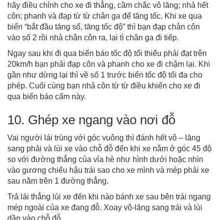
hãy điều chỉnh cho xe đi thẳng, cầm chắc vô lăng; nhả hết
côn; phanh và đạp từ từ chân ga để tăng tốc. Khi xe qua
biển “bắt đầu tăng số, tăng tốc độ” thì bạn đạp chân côn
vào số 2 rồi nhả chân côn ra, lại tì chân ga đi tiếp.
Ngay sau khi đi qua biển báo tốc độ tối thiểu phải đạt trên
20km/h bạn phải đạp côn và phanh cho xe đi chậm lại. Khi
gần như dừng lại thì về số 1 trước biển tốc độ tối đa cho
phép. Cuối cùng bạn nhả côn từ từ điều khiển cho xe đi
qua biển báo cấm này.
10. Ghép xe ngang vào nơi đỗ
Vai người lái trùng với góc vuông thì đánh hết vô – lăng
sang phải và lùi xe vào chỗ đỗ đến khi xe nằm ở góc 45 độ
so với đường thẳng của vỉa hè như hình dưới hoặc nhìn
vào gương chiếu hậu trái sao cho xe mình và mép phải xe
sau nằm trên 1 đường thẳng.
Trả lái thẳng lùi xe đến khi nào bánh xe sau bên trái ngang
mép ngoài của xe đang đỗ. Xoay vô-lăng sang trái và lùi
dần vào chỗ đỗ.