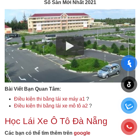
Số Sàn Mới Nhất 2021
Bài Viết Bạn Quan Tâm:
Điều kiện thi bằng lái xe máy a1
?
Điều kiện thi bằng lái xe mô tô a2
?
Học Lái Xe Ô Tô Đà Nẵng
Các bạn có thể tìm thêm trên
google