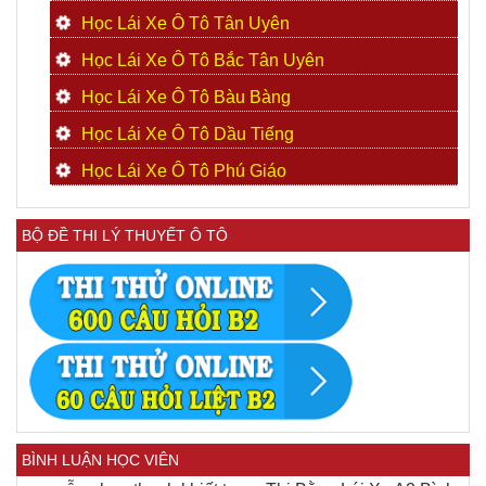
Học Lái Xe Ô Tô Tân Uyên
Học Lái Xe Ô Tô Bắc Tân Uyên
Học Lái Xe Ô Tô Bàu Bàng
Học Lái Xe Ô Tô Dầu Tiếng
Học Lái Xe Ô Tô Phú Giáo
BỘ ĐỀ THI LÝ THUYẾT Ô TÔ
BÌNH LUẬN HỌC VIÊN