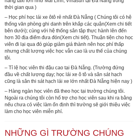
hãng taxi lớn như Mai Linh, Vinasun tại Đà Nẵng trong
thời gian qua )
– Học phí học lái xe ôtô rẻ nhất Đà Nẵng ( Chúng tôi có hệ
thống văn phòng ghi danh trên khắp các quận(Xem chi tiết
bên dưới); cùng với hệ thống sân tập thực hành lên đến
hơn 30 địa điểm đưa đón(Xem chi tiết). Thuận tiện cho học
viên đi lại qua đó giúp giảm giá thành nên học phí thấp
nhưng chất lượng việc học vẫn cao là ưu thế của chúng
tôi.
– Tỉ lệ học viên thi đậu cao tại Đà Nẵng. (Trường đứng
đầu về chất lượng dạy; học lái xe ô tô và sân sát hạch
cũng là sân thi sát hạch lái xe lớn nhất Đà Nẵng hiện nay )
– Hàng ngàn học viên đã theo học tại trường chúng tôi.
Ngoài ra chúng tôi còn hổ trợ cho học viên sau khi ra bằng
nếu chưa có việc làm ổn định thì trường sẽ giới thiệu việc
làm cho học viên miễn phí.
NHỮNG GÌ TRƯỜNG CHÚNG