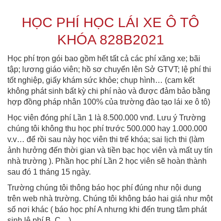
HỌC PHÍ HỌC LÁI XE Ô TÔ
KHÓA 828B2021
Học phí trọn gói bao gồm hết tất cả các phí xăng xe; bãi
tập; lương giáo viên; hồ sơ chuyển lên Sở GTVT; lệ phí thi
tốt nghiệp, giấy khám sức khỏe; chụp hình… (cam kết
không phát sinh bất kỳ chi phí nào và được đảm bảo bằng
hợp đồng pháp nhân 100% của trường đào tạo lái xe ô tô)
Học viên đóng phí Lần 1 là 8.500.000 vnđ. Lưu ý Trường
chúng tôi không thu học phí trước 500.000 hay 1.000.000
v.v… để rồi sau này học viên thi trể khóa; sai lịch thi (làm
ảnh hưởng đến thời gian và tiền bạc học viên và mất uy tín
nhà trường ). Phần học phí Lần 2 học viên sẽ hoàn thành
sau đó 1 tháng 15 ngày.
Trường chúng tôi thông báo học phí đúng như nội dung
trên web nhà trường. Chúng tôi không báo hai giá như một
số nơi khác ( báo học phí A nhưng khi đến trung tâm phát
sinh lệ phí B, C…)