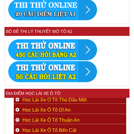
BỘ ĐỀ THI LÝ THUYẾT MÔ TÔ A2
ĐỊA ĐIỂM HỌC LÁI XE Ô TÔ
Học Lái Xe Ô Tô Thủ Dầu Một
Học Lái Xe Ô Tô Dĩ An
Học Lái Xe Ô Tô Thuận An
Học Lái Xe Ô Tô Bến Cát