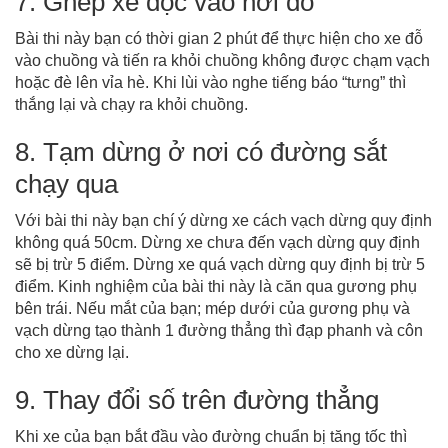
7. Ghép xe dọc vào nơi đỗ
Bài thi này bạn có thời gian 2 phút để thực hiện cho xe đỗ
vào chuồng và tiến ra khỏi chuồng không được chạm vạch
hoặc đè lên vỉa hè. Khi lùi vào nghe tiếng báo “tưng” thì
thắng lại và chạy ra khỏi chuồng.
8. Tạm dừng ở nơi có đường sắt
chạy qua
Với bài thi này bạn chí ý dừng xe cách vạch dừng quy định
không quá 50cm. Dừng xe chưa đến vạch dừng quy định
sẽ bị trừ 5 điểm. Dừng xe quá vạch dừng quy định bị trừ 5
điểm. Kinh nghiệm của bài thi này là căn qua gương phụ
bên trái. Nếu mắt của bạn; mép dưới của gương phụ và
vạch dừng tạo thành 1 đường thẳng thì đạp phanh và côn
cho xe dừng lại.
9. Thay đổi số trên đường thẳng
Khi xe của bạn bắt đầu vào đường chuẩn bị tăng tốc thì