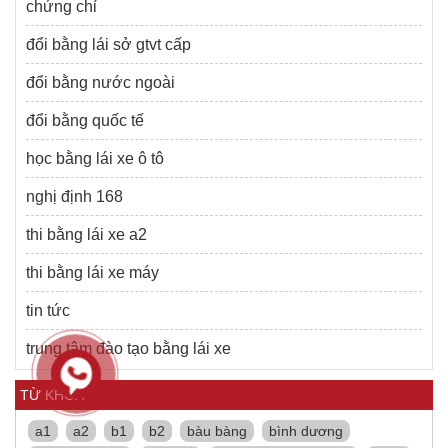
chứng chỉ
đổi bằng lái sở gtvt cấp
đổi bằng nước ngoài
đổi bằng quốc tế
học bằng lái xe ô tô
nghị định 168
thi bằng lái xe a2
thi bằng lái xe máy
tin tức
trung tâm đào tạo bằng lái xe
TỪ KHÓA
a1
a2
b1
b2
bàu bàng
bình dương