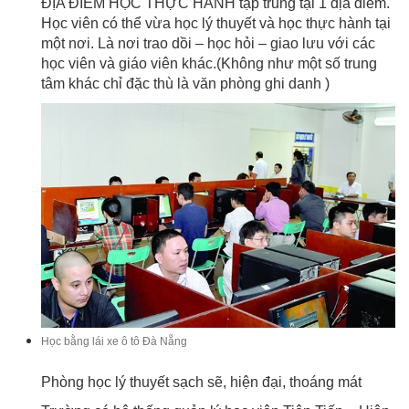
ĐỊA ĐIỂM HỌC THỰC HÀNH tập trung tại 1 địa điểm.
Học viên có thể vừa học lý thuyết và học thực hành tại
một nơi. Là nơi trao dồi – học hỏi – giao lưu với các
học viên và giáo viên khác.(Không như một số trung
tâm khác chỉ đặc thù là văn phòng ghi danh )
Học bằng lái xe ô tô Đà Nẵng
Phòng học lý thuyết sạch sẽ, hiện đại, thoáng mát