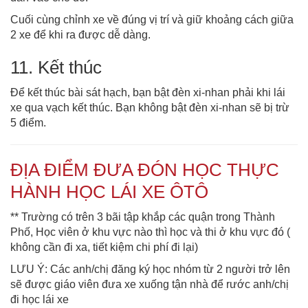
Cuối cùng chỉnh xe về đúng vị trí và giữ khoảng cách giữa
2 xe để khi ra được dễ dàng.
11. Kết thúc
Để kết thúc bài sát hạch, bạn bật đèn xi-nhan phải khi lái
xe qua vạch kết thúc. Bạn không bật đèn xi-nhan sẽ bị trừ
5 điểm.
ĐỊA ĐIỂM ĐƯA ĐÓN HỌC THỰC
HÀNH HỌC LÁI XE ÔTÔ
** Trường có trên 3 bãi tập khắp các quận trong Thành
Phố, Học viên ở khu vực nào thì học và thi ở khu vực đó (
không cần đi xa, tiết kiệm chi phí đi lại)
LƯU Ý: Các anh/chị đăng ký học nhóm từ 2 người trở lên
sẽ được giáo viên đưa xe xuống tận nhà để rước anh/chị
đi học lái xe