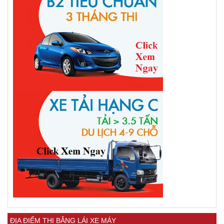
ĐỊA ĐIỂM THI BẰNG LÁI XE MÁY