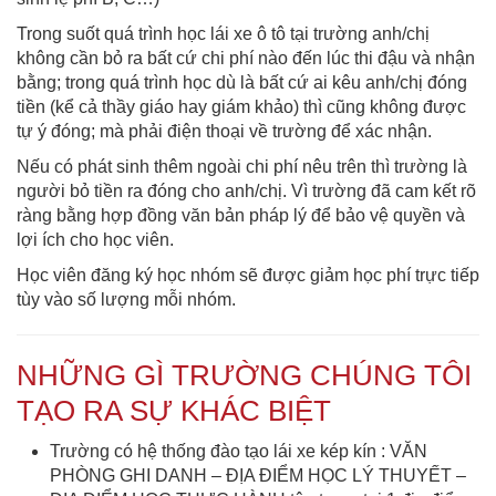
Trong suốt quá trình học lái xe ô tô tại trường anh/chị
không cần bỏ ra bất cứ chi phí nào đến lúc thi đậu và nhận
bằng; trong quá trình học dù là bất cứ ai kêu anh/chị đóng
tiền (kể cả thầy giáo hay giám khảo) thì cũng không được
tự ý đóng; mà phải điện thoại về trường để xác nhận.
Nếu có phát sinh thêm ngoài chi phí nêu trên thì trường là
người bỏ tiền ra đóng cho anh/chị. Vì trường đã cam kết rõ
ràng bằng hợp đồng văn bản pháp lý để bảo vệ quyền và
lợi ích cho học viên.
Học viên đăng ký học nhóm sẽ được giảm học phí trực tiếp
tùy vào số lượng mỗi nhóm.
NHỮNG GÌ TRƯỜNG CHÚNG TÔI
TẠO RA SỰ KHÁC BIỆT
Trường có hệ thống đào tạo lái xe kép kín : VĂN
PHÒNG GHI DANH – ĐỊA ĐIỂM HỌC LÝ THUYẾT –