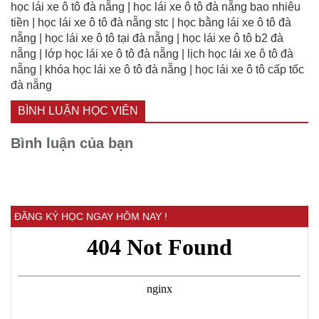
học lái xe ô tô đà nẵng | học lái xe ô tô đà nẵng bao nhiêu
tiền | học lái xe ô tô đà nẵng stc | học bằng lái xe ô tô đà
nẵng | học lái xe ô tô tại đà nẵng | học lái xe ô tô b2 đà
nẵng | lớp học lái xe ô tô đà nẵng | lịch học lái xe ô tô đà
nẵng | khóa học lái xe ô tô đà nẵng | học lái xe ô tô cấp tốc
đà nẵng
BÌNH LUẬN HỌC VIÊN
Bình luận của bạn
ĐĂNG KÝ HỌC NGAY HÔM NAY !