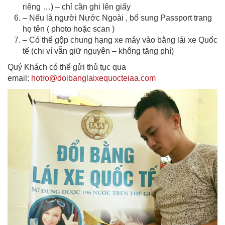
riêng …) – chỉ cần ghi lên giấy
– Nếu là người Nước Ngoài , bổ sung Passport trang
họ tên ( photo hoặc scan )
– Có thể gộp chung hạng xe máy vào bằng lái xe Quốc
tế (chi ví vẫn giữ nguyên – không tăng phí)
Quý Khách có thể gửi thủ tục qua
email:
hotro@doibanglaixequocteiaa.com