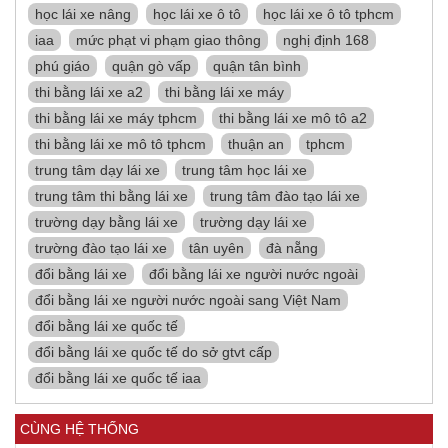
học lái xe nâng
học lái xe ô tô
học lái xe ô tô tphcm
iaa
mức phạt vi phạm giao thông
nghị định 168
phú giáo
quận gò vấp
quận tân bình
thi bằng lái xe a2
thi bằng lái xe máy
thi bằng lái xe máy tphcm
thi bằng lái xe mô tô a2
thi bằng lái xe mô tô tphcm
thuận an
tphcm
trung tâm dạy lái xe
trung tâm học lái xe
trung tâm thi bằng lái xe
trung tâm đào tạo lái xe
trường dạy bằng lái xe
trường dạy lái xe
trường đào tạo lái xe
tân uyên
đà nẵng
đổi bằng lái xe
đổi bằng lái xe người nước ngoài
đổi bằng lái xe người nước ngoài sang Việt Nam
đổi bằng lái xe quốc tế
đổi bằng lái xe quốc tế do sở gtvt cấp
đổi bằng lái xe quốc tế iaa
CÙNG HỆ THỐNG