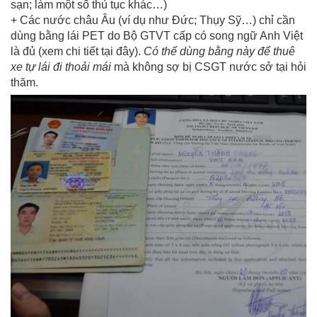
sạn; làm một số thủ tục khác…)
+ Các nước châu Âu (ví dụ như Đức; Thụy Sỹ…) chỉ cần
dùng bằng lái PET do Bộ GTVT cấp có song ngữ Anh Việt
là đủ (xem chi tiết tại đây).
Có thể dùng bằng này để thuê
xe tự lái đi thoải mái
mà không sợ bị CSGT nước sở tại hỏi
thăm.