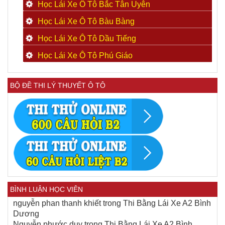
Học Lái Xe Ô Tô Bắc Tân Uyên
Học Lái Xe Ô Tô Bàu Bàng
Học Lái Xe Ô Tô Dầu Tiếng
Học Lái Xe Ô Tô Phú Giáo
BỘ ĐỀ THI LÝ THUYẾT Ô TÔ
BÌNH LUẬN HỌC VIÊN
nguyễn phan thanh khiết
trong
Thi Bằng Lái Xe A2 Bình
Dương
Nguyễn phước duy
trong
Thi Bằng Lái Xe A2 Bình