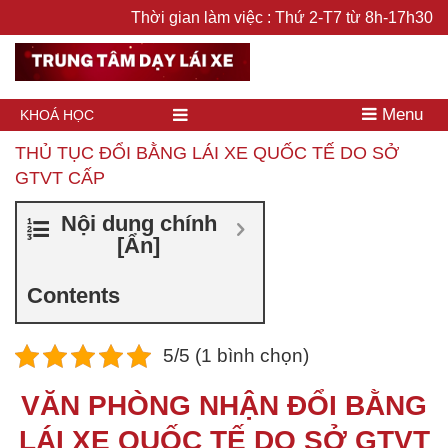
Thời gian làm việc : Thứ 2-T7 từ 8h-17h30
Menu
KHOÁ HỌC
THỦ TỤC ĐỔI BẰNG LÁI XE QUỐC TẾ DO SỞ
GTVT CẤP
Nội dung chính
[
Ẩn
]
Contents
5/5 (1 bình chọn)
VĂN PHÒNG NHẬN ĐỔI BẰNG
LÁI XE QUỐC TẾ DO SỞ GTVT