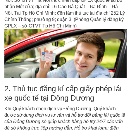
Nội; Sở GTVT Hà Nội thực hiện cấp GPLX quốc tế tại bộ
phận Một cửa; địa chỉ: 16 Cao Bá Quát – Ba Đình – Hà
Nội. Tại Tp Hồ Chí Minh; đến làm thủ tục tại địa chỉ 252 Lý
Chính Thắng; phường 9; quận 3. (Phòng Quản lý đăng ký
GPLX – sở GTVT Tp Hồ Chí Minh)
2. Thủ tục đăng kí cấp giấy phép lái
xe quốc tế tại Đông Dương
Khi Quý khách chọn dịch vụ Đông Dương. Quý khách
được
sử dụng dịch vụ tư vấn và hỗ trợ đổi bằng lái quốc tế
của Đông Dương sẽ giúp khách hàng hỗ trợ 24/7 các vấn
đề sở không trực tiếp hướng dẫn, Hỗ trợ khai form; điền