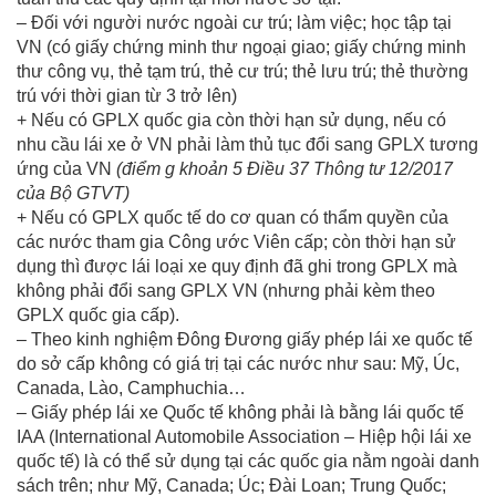
– Đối với người nước ngoài cư trú; làm việc; học tập tại
VN (có giấy chứng minh thư ngoại giao; giấy chứng minh
thư công vụ, thẻ tạm trú, thẻ cư trú; thẻ lưu trú; thẻ thường
trú với thời gian từ 3 trở lên)
+ Nếu có GPLX quốc gia còn thời hạn sử dụng, nếu có
nhu cầu lái xe ở VN phải làm thủ tục đổi sang GPLX tương
ứng của VN
(điểm g khoản 5 Điều 37 Thông tư 12/2017
của Bộ GTVT)
+ Nếu có GPLX quốc tế do cơ quan có thẩm quyền của
các nước tham gia Công ước Viên cấp; còn thời hạn sử
dụng thì được lái loại xe quy định đã ghi trong GPLX mà
không phải đổi sang GPLX VN (nhưng phải kèm theo
GPLX quốc gia cấp).
– Theo kinh nghiệm Đông Đương giấy phép lái xe quốc tế
do sở cấp không có giá trị tại các nước như sau: Mỹ, Úc,
Canada, Lào, Camphuchia…
– Giấy phép lái xe Quốc tế không phải là bằng lái quốc tế
IAA (International Automobile Association – Hiệp hội lái xe
quốc tế) là có thể sử dụng tại các quốc gia nằm ngoài danh
sách trên; như Mỹ, Canada; Úc; Đài Loan; Trung Quốc;