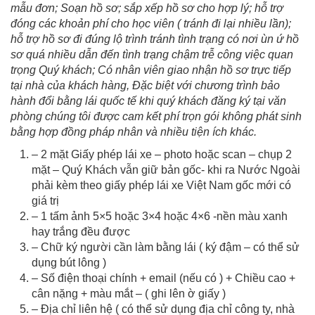
mẫu đơn; Soạn hồ sơ; sắp xếp hồ sơ cho hợp lý; hỗ trợ
đóng các khoản phí cho học viên ( tránh đi lại nhiều lần);
hỗ trợ hồ sơ đi đúng lộ trình tránh tình trạng có nơi ùn ứ hồ
sơ quá nhiều dẫn đến tình trạng chậm trễ công việc quan
trọng Quý khách; Có nhân viên giao nhận hồ sơ trực tiếp
tại nhà của khách hàng, Đặc biệt với chương trình bảo
hành đổi bằng lái quốc tế khi quý khách đăng ký tại văn
phòng chúng tôi được cam kết phí trọn gói không phát sinh
bằng hợp đồng pháp nhân và nhiều tiện ích khác.
– 2 mặt Giấy phép lái xe – photo hoặc scan – chụp 2
mặt – Quý Khách vẫn giữ bản gốc- khi ra Nước Ngoài
phải kèm theo giấy phép lái xe Việt Nam gốc mới có
giá trị
– 1 tấm ảnh 5×5 hoặc 3×4 hoặc 4×6 -nền màu xanh
hay trắng đều được
– Chữ ký người cần làm bằng lái ( ký đậm – có thể sử
dụng bút lông )
– Số điện thoại chính + email (nếu có ) + Chiều cao +
cân nặng + màu mắt – ( ghi lên ờ giấy )
– Địa chỉ liên hệ ( có thể sử dụng địa chỉ công ty, nhà