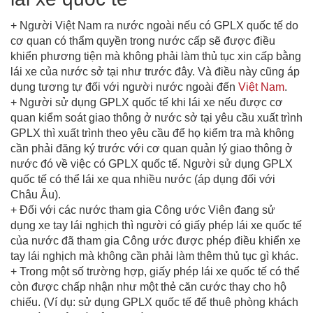
+ Người Việt Nam ra nước ngoài nếu có GPLX quốc tế do
cơ quan có thẩm quyền trong nước cấp sẽ được điều
khiển phương tiện mà không phải làm thủ tục xin cấp bằng
lái xe của nước sở tại như trước đây. Và điều này cũng áp
dụng tương tự đối với người nước ngoài đến
Việt Nam
.
+ Người sử dụng GPLX quốc tế khi lái xe nếu được cơ
quan kiểm soát giao thông ở nước sở tại yêu cầu xuất trình
GPLX thì xuất trình theo yêu cầu để họ kiểm tra mà không
cần phải đăng ký trước với cơ quan quản lý giao thông ở
nước đó về việc có GPLX quốc tế. Người sử dụng GPLX
quốc tế có thể lái xe qua nhiều nước (áp dụng đối với
Châu Âu).
+ Đối với các nước tham gia Công ước Viên đang sử
dụng xe tay lái nghịch thì người có giấy phép lái xe quốc tế
của nước đã tham gia Công ước được phép điều khiển xe
tay lái nghịch mà không cần phải làm thêm thủ tục gì khác.
+ Trong một số trường hợp, giấy phép lái xe quốc tế có thể
còn được chấp nhận như một thẻ căn cước thay cho hộ
chiếu. (Ví dụ: sử dụng GPLX quốc tế để thuê phòng khách