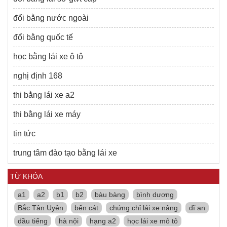
đổi bằng nước ngoài
đổi bằng quốc tế
học bằng lái xe ô tô
nghị định 168
thi bằng lái xe a2
thi bằng lái xe máy
tin tức
trung tâm đào tạo bằng lái xe
TỪ KHÓA
a1
a2
b1
b2
bàu bàng
bình dương
Bắc Tân Uyên
bến cát
chứng chỉ lái xe nâng
dĩ an
dầu tiếng
hà nội
hạng a2
học lái xe mô tô