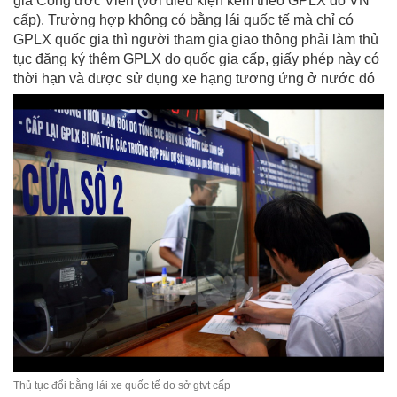
gia Công ước Viên (với điều kiện kèm theo GPLX do VN
cấp). Trường hợp không có bằng lái quốc tế mà chỉ có
GPLX quốc gia thì người tham gia giao thông phải làm thủ
tục đăng ký thêm GPLX do quốc gia cấp, giấy phép này có
thời hạn và được sử dụng xe hạng tương ứng ở nước đó
Thủ tục đổi bằng lái xe quốc tế do sở gtvt cấp