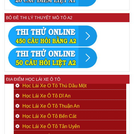
BỘ ĐỀ THI LÝ THUYẾT MÔ TÔ A2
ĐỊA ĐIỂM HỌC LÁI XE Ô TÔ
Học Lái Xe Ô Tô Thủ Dầu Một
Học Lái Xe Ô Tô Dĩ An
Học Lái Xe Ô Tô Thuận An
Học Lái Xe Ô Tô Bến Cát
Học Lái Xe Ô Tô Tân Uyên