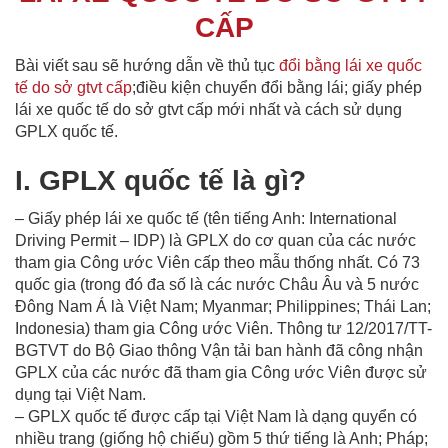
CẤP
Bài viết sau sẽ hướng dẫn về thủ tục
đổi bằng lái xe quốc
tế do sở gtvt cấp
;điều kiện chuyển đổi bằng lái; giấy phép
lái xe quốc tế do sở gtvt cấp mới nhất và cách sử dụng
GPLX quốc tế.
I. GPLX quốc tế là gì?
– Giấy phép lái xe quốc tế (tên tiếng Anh: International
Driving Permit – IDP) là GPLX do cơ quan của các nước
tham gia Công ước Viên cấp theo mẫu thống nhất. Có 73
quốc gia (trong đó đa số là các nước Châu Âu và 5 nước
Đông Nam Á là Việt Nam; Myanmar; Philippines; Thái Lan;
Indonesia) tham gia Công ước Viên. Thông tư 12/2017/TT-
BGTVT do Bộ Giao thông Vận tải ban hành đã công nhận
GPLX của các nước đã tham gia Công ước Viên được sử
dụng tại Việt Nam.
– GPLX quốc tế được cấp tại Việt Nam là dạng quyển có
nhiều trang (giống hộ chiếu) gồm 5 thứ tiếng là Anh; Pháp;