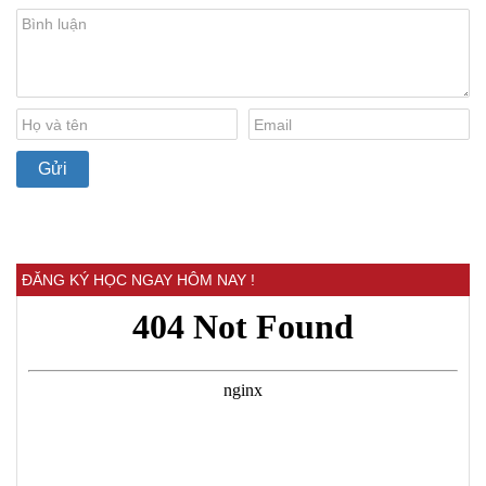
ĐĂNG KÝ HỌC NGAY HÔM NAY !