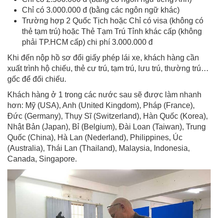
Chỉ có 3.000.000 đ (bằng các ngôn ngữ khác)
Trường hợp 2 Quốc Tịch hoặc Chỉ có visa (không có
thẻ tạm trú) hoặc Thẻ Tạm Trú Tỉnh khác cấp (không
phải TP.HCM cấp) chi phí 3.000.000 đ
Khi đến nộp hồ sơ đổi giấy phép lái xe, khách hàng cần
xuất trình hộ chiếu, thẻ cư trú, tạm trú, lưu trú, thường trú…
gốc để đối chiếu.
Khách hàng ở 1 trong các nước sau sẽ được làm nhanh
hơn: Mỹ (USA), Anh (United Kingdom), Pháp (France),
Đức (Germany), Thụy Sĩ (Switzerland), Hàn Quốc (Korea),
Nhật Bản (Japan), Bỉ (Belgium), Đài Loan (Taiwan), Trung
Quốc (China), Hà Lan (Nederland), Philippines, Úc
(Australia), Thái Lan (Thailand), Malaysia, Indonesia,
Canada, Singapore.