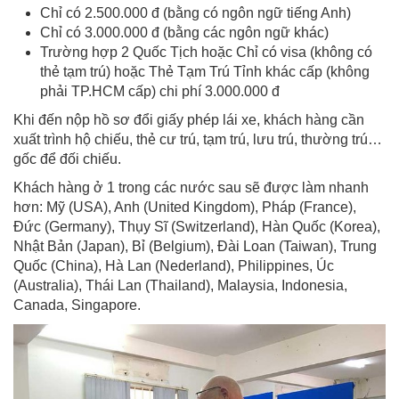
Chỉ có 2.500.000 đ (bằng có ngôn ngữ tiếng Anh)
Chỉ có 3.000.000 đ (bằng các ngôn ngữ khác)
Trường hợp 2 Quốc Tịch hoặc Chỉ có visa (không có
thẻ tạm trú) hoặc Thẻ Tạm Trú Tỉnh khác cấp (không
phải TP.HCM cấp) chi phí 3.000.000 đ
Khi đến nộp hồ sơ đổi giấy phép lái xe, khách hàng cần
xuất trình hộ chiếu, thẻ cư trú, tạm trú, lưu trú, thường trú…
gốc để đối chiếu.
Khách hàng ở 1 trong các nước sau sẽ được làm nhanh
hơn: Mỹ (USA), Anh (United Kingdom), Pháp (France),
Đức (Germany), Thụy Sĩ (Switzerland), Hàn Quốc (Korea),
Nhật Bản (Japan), Bỉ (Belgium), Đài Loan (Taiwan), Trung
Quốc (China), Hà Lan (Nederland), Philippines, Úc
(Australia), Thái Lan (Thailand), Malaysia, Indonesia,
Canada, Singapore.