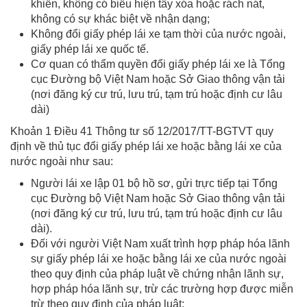
khiển, không có biểu hiện tẩy xóa hoặc rách nát,
không có sự khác biệt về nhận dạng;
Không đổi giấy phép lái xe tạm thời của nước ngoài,
giấy phép lái xe quốc tế.
Cơ quan có thẩm quyền đổi giấy phép lái xe là Tổng
cục Đường bộ Việt Nam hoặc Sở Giao thông vận tải
(nơi đăng ký cư trú, lưu trú, tạm trú hoặc định cư lâu
dài)
Khoản 1 Điều 41 Thông tư số 12/2017/TT-BGTVT quy
định về thủ tục đổi giấy phép lái xe hoặc bằng lái xe của
nước ngoài như sau:
Người lái xe lập 01 bộ hồ sơ, gửi trực tiếp tại Tổng
cục Đường bộ Việt Nam hoặc Sở Giao thông vận tải
(nơi đăng ký cư trú, lưu trú, tạm trú hoặc định cư lâu
dài).
Đối với người Việt Nam xuất trình hợp pháp hóa lãnh
sự giấy phép lái xe hoặc bằng lái xe của nước ngoài
theo quy định của pháp luật về chứng nhận lãnh sự,
hợp pháp hóa lãnh sự, trừ các trường hợp được miễn
trừ theo quy định của pháp luật;