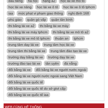
dầu tiếng
hà nội
hạng a2
học lái xe mô tô
học lái xe nâng
học lái xe ô tô
học lái xe ô tô tphcm
iaa
mức phạt vi phạm giao thông
nghị định 168
phú giáo
quận gò vấp
quận tân bình
thi bằng lái xe a2
thi bằng lái xe máy
thi bằng lái xe máy tphcm
thi bằng lái xe mô tô a2
thi bằng lái xe mô tô tphcm
thuận an
tphcm
trung tâm dạy lái xe
trung tâm học lái xe
trung tâm thi bằng lái xe
trung tâm đào tạo lái xe
trường dạy bằng lái xe
trường dạy lái xe
trường đào tạo lái xe
tân uyên
đà nẵng
đổi bằng lái xe
đổi bằng lái xe người nước ngoài
đổi bằng lái xe người nước ngoài sang Việt Nam
đổi bằng lái xe quốc tế
đổi bằng lái xe quốc tế do sở gtvt cấp
đổi bằng lái xe quốc tế iaa
WEB CÙNG HỆ THỐNG