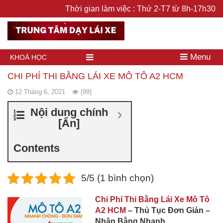
Thời gian làm việc : Thứ 2-T7 từ 8h-17h30
Menu
KHOÁ HỌC
CHI PHÍ THI BẰNG LÁI XE MÔ TÔ A2 HCM
12 Tháng 6, 2021
(99)
Nội dung chính
[
Ẩn
]
Contents
5/5 (1 bình chọn)
Chi Phí Thi Bằng Lái Xe Mô Tô
A2 HCM
– Thủ Tục Đơn Giản –
Nhận Bằng Nhanh