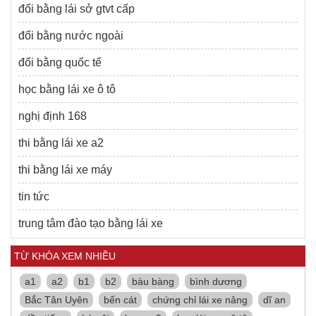
đổi bằng lái sở gtvt cấp
đổi bằng nước ngoài
đổi bằng quốc tế
học bằng lái xe ô tô
nghị định 168
thi bằng lái xe a2
thi bằng lái xe máy
tin tức
trung tâm đào tạo bằng lái xe
TỪ KHÓA XEM NHIỀU
a1
a2
b1
b2
bàu bàng
bình dương
Bắc Tân Uyên
bến cát
chứng chỉ lái xe nâng
dĩ an