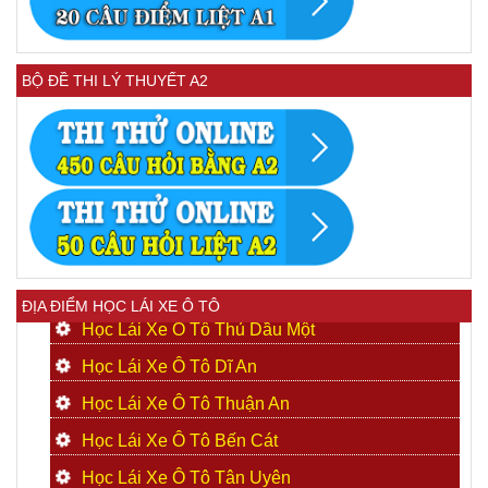
BỘ ĐỀ THI LÝ THUYẾT A2
ĐỊA ĐIỂM HỌC LÁI XE Ô TÔ
Học Lái Xe Ô Tô Thủ Dầu Một
Học Lái Xe Ô Tô Dĩ An
Học Lái Xe Ô Tô Thuận An
Học Lái Xe Ô Tô Bến Cát
Học Lái Xe Ô Tô Tân Uyên