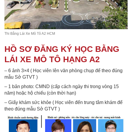
Thi Bằng Lái Xe Mô Tô A2 HCM
HỒ SƠ ĐĂNG KÝ HỌC BẰNG
LÁI XE MÔ TÔ HẠNG A2
– 6 ảnh 3×4 ( Học viên lên văn phòng chụp để theo đúng
mẫu Sở GTVT )
– 1 bản photo: CMND (cấp cách ngày thi trong vòng 15
năm) hoặc hộ chiếu (còn thời hạn)
– Giấy khám sức khỏe ( Học viên đến trung tâm khám để
theo đúng mẫu Sở GTVT )