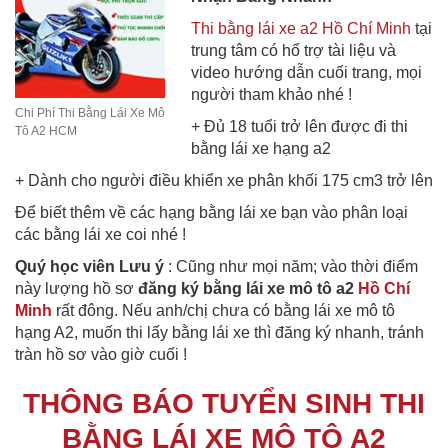
Thi bằng lái xe a2 Hồ Chí Minh
tại
trung tâm có hổ trợ tài liệu và
video hướng dẫn cuối trang, mọi
người tham khảo nhé !
Chi Phí Thi Bằng Lái Xe Mô
+ Đủ 18 tuổi trở lên được đi thi
Tô A2 HCM
bằng lái xe hạng a2
+ Dành cho người điều khiển xe phân khối 175 cm3 trở lên
Để biết thêm về các hạng bằng lái xe bạn vào phân loại
các bằng lái xe coi nhé !
Quý học viên Lưu ý
: Cũng như mọi năm; vào thời điểm
này lượng hồ sơ
đăng ký bằng lái xe mô tô a2
Hồ Chí
Minh
rất đông. Nếu anh/chị chưa có bằng lái xe mô tô
hạng A2, muốn thi lấy bằng lái xe thì đăng ký nhanh, tránh
tràn hồ sơ vào giờ cuối !
THÔNG BÁO TUYỂN SINH THI
BẰNG LÁI XE MÔ TÔ A2