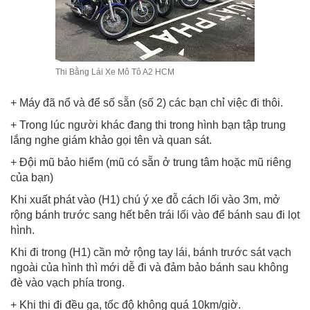
Thi Bằng Lái Xe Mô Tô A2 HCM
+ Máy đã nổ và để số sẵn (số 2) các bạn chỉ việc đi thôi.
+ Trong lúc người khác đang thi trong hình bạn tập trung
lắng nghe giám khảo gọi tên và quan sát.
+ Đội mũ bảo hiểm (mũ có sẵn ở trung tâm hoặc mũ riêng
của bạn)
Khi xuất phát vào (H1) chú ý xe đỗ cách lối vào 3m, mở
rộng bánh trước sang hết bên trái lối vào để bánh sau đi lọt
hình.
Khi đi trong (H1) cần mở rộng tay lái, bánh trước sát vạch
ngoài của hình thì mới dễ đi và đảm bảo bánh sau không
đè vào vạch phía trong.
+ Khi thi đi đều ga, tốc độ không quá 10km/giờ.