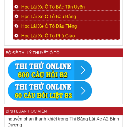
Học Lái Xe Ô Tô Bắc Tân Uyên
Học Lái Xe Ô Tô Bàu Bàng
Học Lái Xe Ô Tô Dầu Tiếng
Học Lái Xe Ô Tô Phú Giáo
BỘ ĐỀ THI LÝ THUYẾT Ô TÔ
BÌNH LUẬN HỌC VIÊN
nguyễn phan thanh khiết
trong
Thi Bằng Lái Xe A2 Bình
Dương