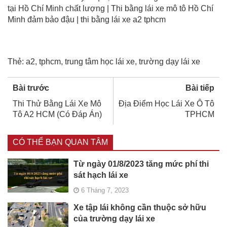
tại Hồ Chí Minh chất lượng | Thi bằng lái xe mô tô Hồ Chí
Minh đảm bảo đậu | thi bằng lái xe a2 tphcm
Thẻ:
a2
,
tphcm
,
trung tâm học lái xe
,
trường dạy lái xe
Bài trước
Bài tiếp
Thi Thử Bằng Lái Xe Mô
Địa Điểm Học Lái Xe Ô Tô
Tô A2 HCM (Có Đáp Án)
TPHCM
CÓ THỂ BẠN QUAN TÂM
Từ ngày 01/8/2023 tăng mức phí thi
sát hạch lái xe
6 Tháng 7, 2023
Xe tập lái không cần thuộc sở hữu
của trường dạy lái xe