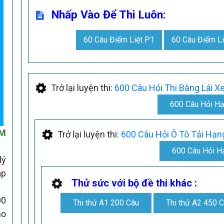
Nhấp Vào Để Thi Luôn:
60 Câu Điểm Liệt P1
60 Câu Điểm Li
Trở lại luyện thi:
600 Câu Hỏi Thi Bằng Lái X
600 Câu Hỏi H
ỂM
Trở lại luyện thi:
600 Câu Hỏi Ô Tô Tải Hạ
600 Câu Hỏi H
lý
áp
Thử sức với bộ đề thi khác :
00
Thi thử A1 200 Câu
Thi thử A2 450 
ho