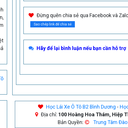
ch
Đừng quên chia sẻ qua Facebook và Zalo 
n,
ằm
Sao chép link để chia sẻ
ệt
hả
Hãy để lại bình luận nếu bạn cần hỗ trợ
Tô
Học Lái Xe Ô Tô B2 Bình Dương
-
Học
Địa chỉ:
100 Hoàng Hoa Thám, Hiệp Th
Bản Quyền:
Trung Tâm Đào 