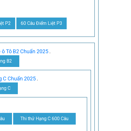
ệt P2
60 Câu Điểm Liệt P3
e ô Tô B2 Chuẩn 2025
.
ạng B2
ng C Chuẩn 2025
.
ạng C
Câu
Thi thử Hạng C 600 Câu